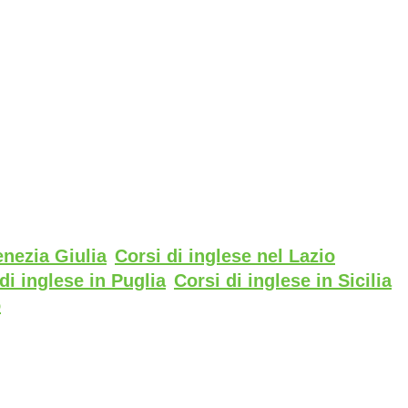
enezia Giulia
Corsi di inglese nel Lazio
di inglese in Puglia
Corsi di inglese in Sicilia
o