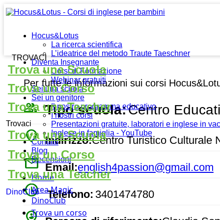
Hocus&Lotus
La ricerca scientifica
L’ideatrice del metodo Traute Taeschner
TROVACI
Diventa Insegnante
Trova una Scuola
Corsi di Formazione
Webinar gratuiti
Per tutte le informazioni sui corsi Hocus&Lot
Trova un Corso
Sei una scuola
Sei un genitore
people_outline
Trova una Teacher
Tipo scuola:
Centro Educat
Il nostro programma educativo
I nostri corsi
Trovaci
Presentazioni gratuite, laboratori e inglese in v
place
Trova una Scuola
Inglese in famiglia - YouTube
Indirizzo:
Centro Turistico Culturale 
Contatti
Blog
Trova un Corso
mail
Recensioni
Email:
english4passion@gmail.com
Trova una Teacher
Home
watch_later
Area Magic
DinoClub
Telefono:
3401474780
DinoClub
Trova un corso
person_pin_circle