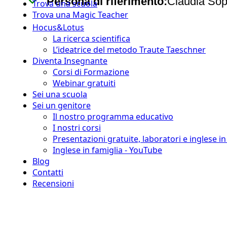
Persona di riferimento:
Claudia Sop
Trova una scuola
Trova una Magic Teacher
Hocus&Lotus
La ricerca scientifica
L’ideatrice del metodo Traute Taeschner
Diventa Insegnante
Corsi di Formazione
Webinar gratuiti
Sei una scuola
Sei un genitore
Il nostro programma educativo
I nostri corsi
Presentazioni gratuite, laboratori e inglese i
Inglese in famiglia - YouTube
Blog
Contatti
Recensioni