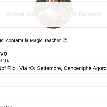
Oxford School od English Dolomiti
us, contatta la Magic Teacher 🙂
ivo
acanza
Nof Filo', Via XX Settembre, Cencenighe Agordin