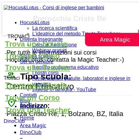
Parrocchia Cristo Re
Hocus&Lotus
La ricerca scientifica
L’ideatrice del metodo Traute Taeschner
TROVACI
Area Magic
Diventa Insegnante
Trova una Scuola
Corsi di Formazione
Webinar gratuiti
Per tutte le informazioni sui corsi
Trova un Corso
Sei una scuola
Hocus&Lotus, contatta la Magic Teacher:-)
Sei un genitore
Trova una Teacher
Il nostro programma educativo
people_outline
I nostri corsi
Tipo scuola:
Trovaci
Presentazioni gratuite, laboratori e inglese in
Trova una Scuola
vacanza
Centro Educativo
Inglese in famiglia - YouTube
Contatti
Trova un Corso
place
Blog
Indirizzo:
Recensioni
Trova una Teacher
Piazza Cristo Re, 1, Bolzano, BZ, Italia
Home
DinoClub
Area Magic
DinoClub