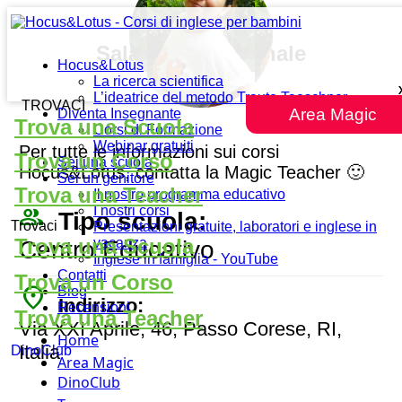
Sala multifunzionale
Hocus&Lotus
La ricerca scientifica
L’ideatrice del metodo Traute Taeschner
TROVACI
Area Magic
Diventa Insegnante
Trova una Scuola
Corsi di Formazione
Webinar gratuiti
Per tutte le informazioni sui corsi
Trova un Corso
Sei una scuola
Hocus&Lotus, contatta la Magic Teacher 🙂
Sei un genitore
Trova una Teacher
Il nostro programma educativo
people_outline
I nostri corsi
Tipo scuola:
Trovaci
Presentazioni gratuite, laboratori e inglese in
Trova una Scuola
vacanza
Centro Educativo
Inglese in famiglia - YouTube
Contatti
Trova un Corso
place
Blog
Indirizzo:
Recensioni
Trova una Teacher
Via XXI Aprile, 46, Passo Corese, RI,
Home
Italia
DinoClub
Area Magic
DinoClub