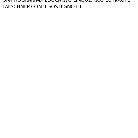
TAESCHNER CON IL SOSTEGNO DI:
Insegnare le lingue ai bambini in un
contesto di gioia e affetto capace di
generare amore per la nuova lingua.
Trova un corso pomeridiano
Trova un corso nella tua regione:
Corsi di inglese in Campania
Corsi di inglese in Emilia Romagna
Corsi di inglese in Friuli Venezia Giulia