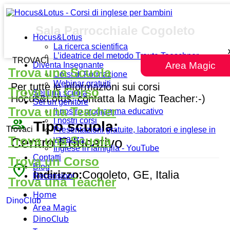
Sala Parrocchiale Cogoleto
Hocus&Lotus
La ricerca scientifica
L’ideatrice del metodo Traute Taeschner
TROVACI
Area Magic
Diventa Insegnante
Trova una Scuola
Corsi di Formazione
Webinar gratuiti
Per tutte le informazioni sui corsi
Trova un Corso
Sei una scuola
Hocus&Lotus, contatta la Magic Teacher:-)
Sei un genitore
Trova una Teacher
Il nostro programma educativo
people_outline
I nostri corsi
Tipo scuola:
Trovaci
Presentazioni gratuite, laboratori e inglese in
Trova una Scuola
vacanza
Centro Educativo
Inglese in famiglia - YouTube
Contatti
Trova un Corso
place
Blog
Indirizzo:
Cogoleto, GE, Italia
Recensioni
Trova una Teacher
Home
DinoClub
Area Magic
DinoClub