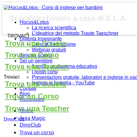
Scarabocchiando a casa di E.L.A.
Hocus&Lotus
La ricerca scientifica
L’ideatrice del metodo Traute Taeschner
TROVACI
Diventa Insegnante
Trova una Scuola
Corsi di Formazione
Webinar gratuiti
Trova un Corso
Sei una scuola
Sei un genitore
Trova una Teacher
Il nostro programma educativo
I nostri corsi
Trovaci
Presentazioni gratuite, laboratori e inglese in v
Trova una Scuola
Inglese in famiglia - YouTube
Contatti
Blog
Trova un Corso
Recensioni
Trova una Teacher
Home
Area Magic
DinoClub
DinoClub
Trova un corso