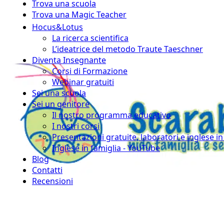
Trova una scuola
Trova una Magic Teacher
Hocus&Lotus
La ricerca scientifica
L’ideatrice del metodo Traute Taeschner
Diventa Insegnante
Corsi di Formazione
Webinar gratuiti
Sei una scuola
Sei un genitore
Il nostro programma educativo
I nostri corsi
Presentazioni gratuite, laboratori e inglese i
Inglese in famiglia - YouTube
Blog
Contatti
Recensioni