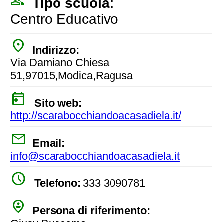
people_outline
Tipo scuola:
Centro Educativo
place
Indirizzo:
Via Damiano Chiesa
51,97015,Modica,Ragusa
today
Sito web:
http://scarabocchiandoacasadiela.it/
mail
Email:
info@scarabocchiandoacasadiela.it
watch_later
Telefono:
333 3090781
person_pin_circle
Persona di riferimento: