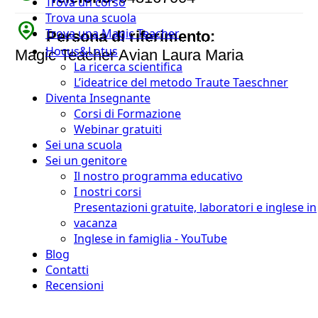
Trova un corso
Trova una scuola
person_pin_circle
Trova una Magic Teacher
Persona di riferimento:
Hocus&Lotus
Magic Teacher Avian Laura Maria
La ricerca scientifica
L’ideatrice del metodo Traute Taeschner
Diventa Insegnante
Corsi di Formazione
Webinar gratuiti
Sei una scuola
Sei un genitore
Il nostro programma educativo
I nostri corsi
Presentazioni gratuite, laboratori e inglese in
vacanza
Inglese in famiglia - YouTube
Blog
Contatti
Recensioni