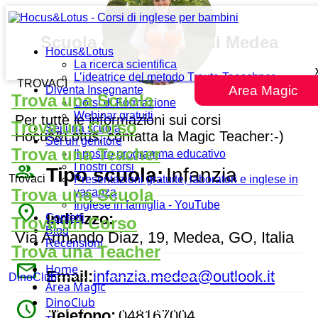
Scuola dell’Infanzia di Medea
Hocus&Lotus
La ricerca scientifica
L’ideatrice del metodo Traute Taeschner
TROVACI
Area Magic
Diventa Insegnante
Trova una Scuola
Corsi di Formazione
Webinar gratuiti
Per tutte le informazioni sui corsi
Trova un Corso
Sei una scuola
Hocus&Lotus, contatta la Magic Teacher:-)
Sei un genitore
Trova una Teacher
Il nostro programma educativo
people_outline
I nostri corsi
Tipo scuola:
Infanzia
Trovaci
Presentazioni gratuite, laboratori e inglese in
Trova una Scuola
vacanza
Inglese in famiglia - YouTube
place
Indirizzo:
Contatti
Trova un Corso
Blog
Via Armando Diaz, 19, Medea, GO, Italia
Recensioni
Trova una Teacher
mail
Home
Email:
infanzia.medea@outlook.it
DinoClub
Area Magic
DinoClub
watch_later
Telefono:
048167004