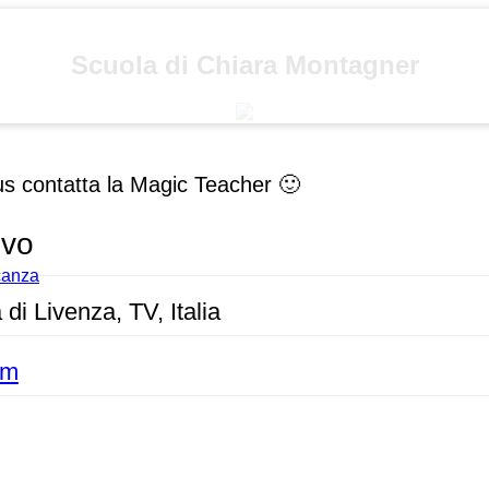
Scuola di Chiara Montagner
us contatta la Magic Teacher 🙂
ivo
acanza
 di Livenza, TV, Italia
om