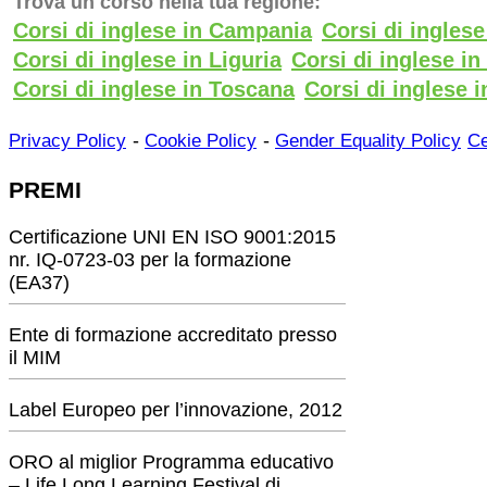
Trova un corso nella tua regione:
Corsi di inglese in Campania
Corsi di ingles
Corsi di inglese in Liguria
Corsi di inglese i
Corsi di inglese in Toscana
Corsi di inglese i
-
-
Privacy Policy
Cookie Policy
Gender Equality Policy
Ce
PREMI
Certificazione UNI EN ISO 9001:2015
nr. IQ-0723-03 per la formazione
(EA37)
Ente di formazione accreditato presso
il MIM
Label Europeo per l’innovazione, 2012
ORO al miglior Programma educativo
– Life Long Learning Festival di