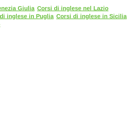
enezia Giulia
Corsi di inglese nel Lazio
di inglese in Puglia
Corsi di inglese in Sicilia
o