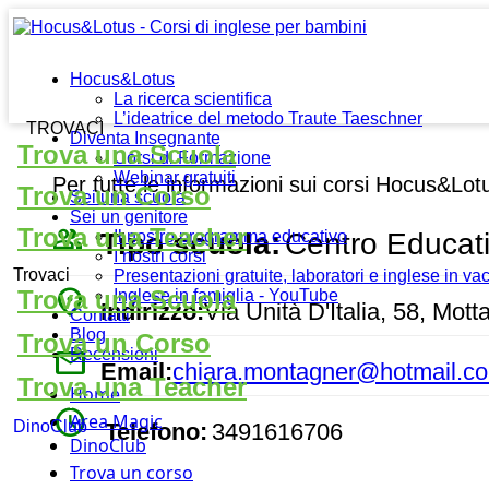
Hocus&Lotus
La ricerca scientifica
L’ideatrice del metodo Traute Taeschner
TROVACI
Diventa Insegnante
Trova una Scuola
Corsi di Formazione
Webinar gratuiti
Per tutte le informazioni sui corsi Hocus&Lot
Trova un Corso
Sei una scuola
Sei un genitore
people_outline
Trova una Teacher
Tipo scuola:
Centro Educat
Il nostro programma educativo
I nostri corsi
Trovaci
Presentazioni gratuite, laboratori e inglese in v
place
Trova una Scuola
Inglese in famiglia - YouTube
Indirizzo:
Via Unità D'Italia, 58, Motta
Contatti
Blog
Trova un Corso
mail
Recensioni
Email:
chiara.montagner@hotmail.c
Trova una Teacher
Home
watch_later
Area Magic
DinoClub
Telefono:
3491616706
DinoClub
Trova un corso