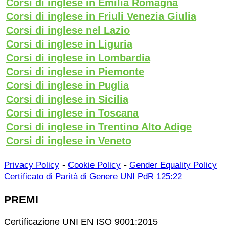
Corsi di inglese in Emilia Romagna
Corsi di inglese in Friuli Venezia Giulia
Corsi di inglese nel Lazio
Corsi di inglese in Liguria
Corsi di inglese in Lombardia
Corsi di inglese in Piemonte
Corsi di inglese in Puglia
Corsi di inglese in Sicilia
Corsi di inglese in Toscana
Corsi di inglese in Trentino Alto Adige
Corsi di inglese in Veneto
-
-
Privacy Policy
Cookie Policy
Gender Equality Policy
Certificato di Parità di Genere UNI PdR 125:22
PREMI
Certificazione UNI EN ISO 9001:2015