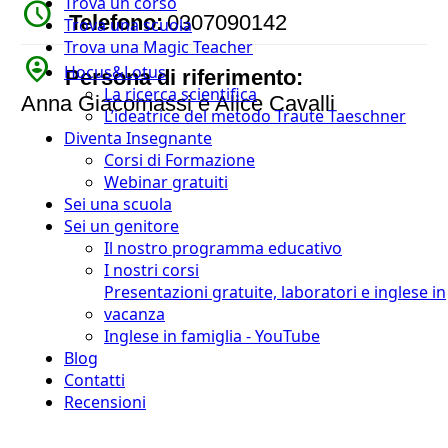
Trova un corso
watch_later
Telefono:
0307090142
Trova una scuola
Trova una Magic Teacher
person_pin_circle
Hocus&Lotus
Persona di riferimento:
La ricerca scientifica
Anna Giacomassi e Alice Cavalli
L’ideatrice del metodo Traute Taeschner
Diventa Insegnante
Corsi di Formazione
Webinar gratuiti
Sei una scuola
Sei un genitore
Il nostro programma educativo
I nostri corsi
Presentazioni gratuite, laboratori e inglese in
vacanza
Inglese in famiglia - YouTube
Blog
Contatti
Recensioni