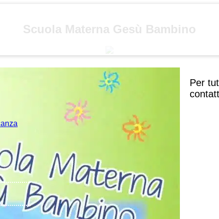
Scuola Materna Gesù Bambino
Per tu
contat
acanza