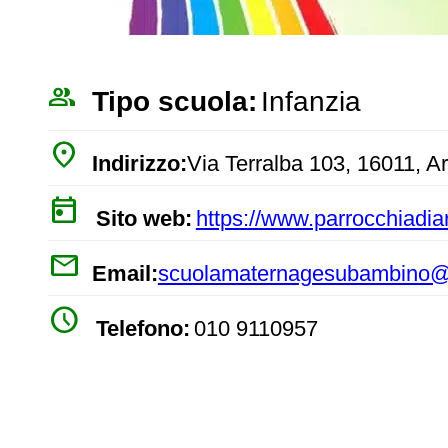
people_outline
Tipo scuola:
Infanzia
place
Indirizzo:
Via Terralba 103, 16011, 
today
Sito web:
https://www.parrocchiadi
mail
Email:
scuolamaternagesubambino@
watch_later
Telefono:
010 9110957