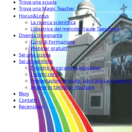
Trova una scuola
Trova una Magic Teacher
Hocus&Lotus
La ricerca scientifica
L’ideatrice del metodo Traute Taeschner
Diventa Insegnante
Corsi di Formazione
Webinar gratuiti
Sei una scuola
Sei un genitore
Il nostro programma educativo
I nostri corsi
Presentazioni gratuite, laboratori e inglese i
Inglese in famiglia - YouTube
Blog
Contatti
Recensioni