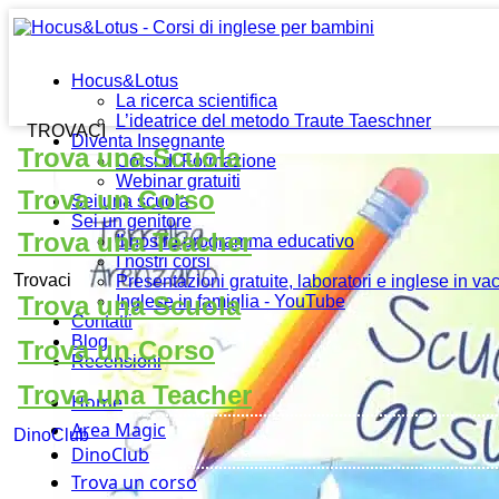
Hocus&Lotus
La ricerca scientifica
L’ideatrice del metodo Traute Taeschner
TROVACI
Diventa Insegnante
Trova una Scuola
Corsi di Formazione
Webinar gratuiti
Trova un Corso
Sei una scuola
Sei un genitore
Trova una Teacher
Il nostro programma educativo
I nostri corsi
Trovaci
Presentazioni gratuite, laboratori e inglese in v
Trova una Scuola
Inglese in famiglia - YouTube
Contatti
Blog
Trova un Corso
Recensioni
Trova una Teacher
Home
Area Magic
DinoClub
DinoClub
Trova un corso