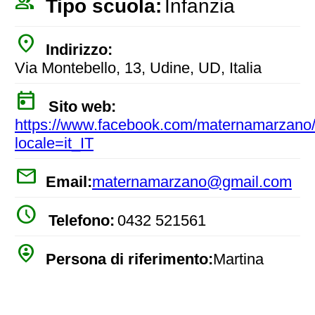
people_outline
Tipo scuola:
Infanzia
place
Indirizzo:
Via Montebello, 13, Udine, UD, Italia
today
Sito web:
https://www.facebook.com/maternamarzano
locale=it_IT
mail
Email:
maternamarzano@gmail.com
watch_later
Telefono:
0432 521561
person_pin_circle
Persona di riferimento:
Martina