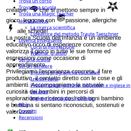
Trova un corso
Trova una scuola
creative,
che si mettono sempre in
Trova una Magic Teacher
gioco, leggono con
passione, allergiche
Hocus&Lotus
La ricerca scientifica
alle schede!
L’ideatrice del metodo Traute Taeschner
La nostra Scuola dell’Infanzia è un ambiente
Diventa Insegnante
educativo ricco di esperienze concrete che
Corsi di Formazione
valorizza il gioco in tutte le sue forme ed
Webinar gratuiti
espressioni come occasione di
Sei una scuola
apprendimento.
Sei un genitore
Privilegiamo l’esperienza concreta, il fare
Il nostro programma educativo
produttivo, il contatto diretto con le cose e gli
I nostri corsi
ambienti. Accompagniamo la naturale
Presentazioni gratuite, laboratori e inglese in
curiosità dei bambini in percorsi di
vacanza
esplorazione e ricerca così che ogni bambino
Inglese in famiglia - YouTube
Blog
e bambina si sentano riconosciuti, sostenuti e
Contatti
valorizzati!
Recensioni