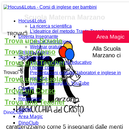
Scuola Materna Marzano
Hocus&Lotus
La ricerca scientifica
L’ideatrice del metodo Traute Taeschner
TROVACI
Area Magic
Diventa Insegnante
Trova una Scuola
Corsi di Formazione
Webinar gratuiti
Alla Scuola
Trova un Corso
Sei una scuola
Marzano ci
Sei un genitore
Trova una Teacher
Il nostro programma educativo
I nostri corsi
Trovaci
Presentazioni gratuite, laboratori e inglese in
Trova una Scuola
vacanza
Inglese in famiglia - YouTube
Contatti
Trova un Corso
Blog
Recensioni
Trova una Teacher
Home
DinoClub
Area Magic
DinoClub
caratterizziamo come 5 insegnanti dalle menti