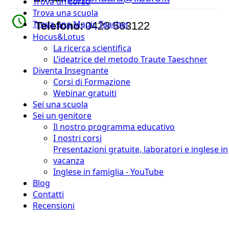
Trova un corso
Trova una scuola
watch_later
Trova una Magic Teacher
Telefono:
0423 563122
Hocus&Lotus
La ricerca scientifica
L’ideatrice del metodo Traute Taeschner
Diventa Insegnante
Corsi di Formazione
Webinar gratuiti
Sei una scuola
Sei un genitore
Il nostro programma educativo
I nostri corsi
Presentazioni gratuite, laboratori e inglese in
vacanza
Inglese in famiglia - YouTube
Blog
Contatti
Recensioni