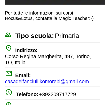
Per tutte le informazioni sui corsi
Hocus&Lotus, contatta la Magic Teacher:-)
people_outline
Tipo scuola:
Primaria
place
Indirizzo:
Corso Regina Margherita, 497, Torino,
TO, Italia
mail
Email:
casadeifanciullikomorebi@gmail.com
watch_later
Telefono:
+393209717729