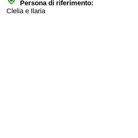
person_pin_circle
Persona di riferimento:
Clelia e Ilaria