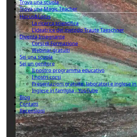
Trova una scuola
Trova una Magic Teacher
Hocus&Lotus
La ricerca scientifica
L’ideatrice del metodo Traute Taeschner
Diventa Insegnante
Corsi di Formazione
Webinar gratuiti
Sei una scuola
Sei un genitore
Il nostro programma educativo
I nostri corsi
Presentazioni gratuite, laboratori e inglese i
Inglese in famiglia - YouTube
Blog
Contatti
Recensioni