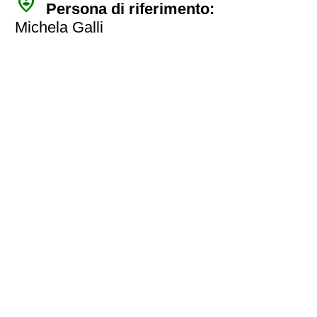
person_pin_circle
Persona di riferimento:
Michela Galli