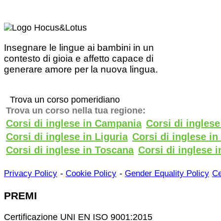
Insegnare le lingue ai bambini in un
contesto di gioia e affetto capace di
generare amore per la nuova lingua.
Trova un corso pomeridiano
Trova un corso nella tua regione:
Corsi di inglese in Campania
Corsi di ingles
Corsi di inglese in Liguria
Corsi di inglese i
Corsi di inglese in Toscana
Corsi di inglese i
-
-
Privacy Policy
Cookie Policy
Gender Equality Policy
Ce
PREMI
Certificazione UNI EN ISO 9001:2015