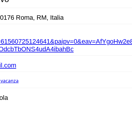
00176 Roma, RM, Italia
?id=61560725124641&paipv=0&eav=AfYgoHw2e8
OdcbTbONS4udA4ibahBc
il.com
n vacanza
ola