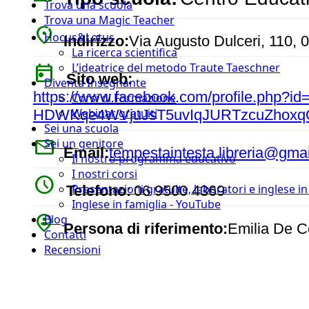
Trova una scuola
Trova una Magic Teacher
place
Hocus&Lotus
Indirizzo:
Via Augusto Dulceri, 110, 
La ricerca scientifica
today
L’ideatrice del metodo Traute Taeschner
Sito web:
Diventa Insegnante
https://www.facebook.com/profile.php
Corsi di Formazione
Webinar gratuiti
HDWKqe4WVjuJsT5uvIqJURTzcuZhoxq
Sei una scuola
mail
Sei un genitore
Email:
tempestaintesta.libreria@gma
Il nostro programma educativo
I nostri corsi
watch_later
Presentazioni gratuite, laboratori e inglese i
Telefono:
06 9500 4369
Inglese in famiglia - YouTube
person_pin_circle
Blog
Persona di riferimento:
Emilia De C
Contatti
Recensioni