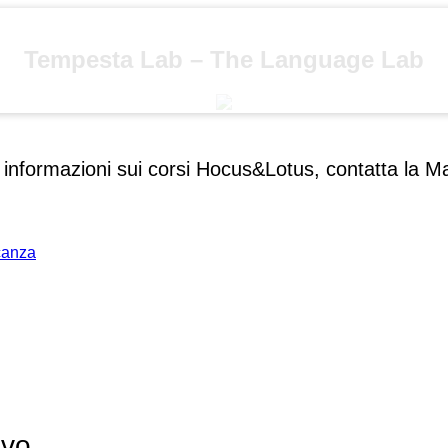
Tempesta Lab – The Language Lab
e informazioni sui corsi Hocus&Lotus, contatta la 
acanza
ivo