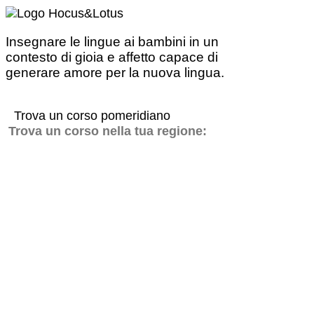
Insegnare le lingue ai bambini in un
contesto di gioia e affetto capace di
generare amore per la nuova lingua.
Trova un corso pomeridiano
Trova un corso nella tua regione:
Corsi di inglese in Campania
Corsi di ingles
Corsi di inglese in Liguria
Corsi di inglese i
Corsi di inglese in Toscana
Corsi di inglese i
-
-
Privacy Policy
Cookie Policy
Gender Equality Policy
Ce
PREMI
Certificazione UNI EN ISO 9001:2015
nr. IQ-0723-03 per la formazione
(EA37)