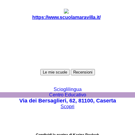
https://www.scuolamaravilla.it/
Le mie scuole
Recensioni
Scioglilingua
Centro Educativo
Via dei Bersaglieri, 62, 81100, Caserta
Scopri
Condividi la pagina di Karina Pavlyuk