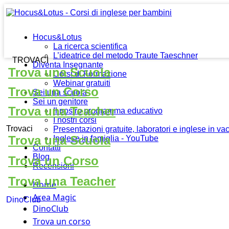
Hocus&Lotus
La ricerca scientifica
L’ideatrice del metodo Traute Taeschner
TROVACI
Diventa Insegnante
Trova una Scuola
Corsi di Formazione
Webinar gratuiti
Trova un Corso
Sei una scuola
Sei un genitore
Trova una Teacher
Il nostro programma educativo
I nostri corsi
Trovaci
Presentazioni gratuite, laboratori e inglese in v
Trova una Scuola
Inglese in famiglia - YouTube
Contatti
Blog
Trova un Corso
Recensioni
Trova una Teacher
Home
Area Magic
DinoClub
DinoClub
Trova un corso