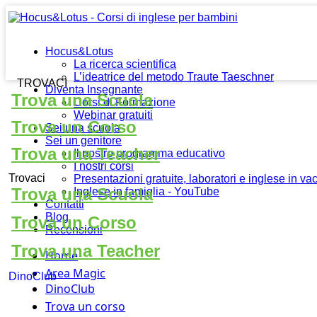
Hocus&Lotus
La ricerca scientifica
L’ideatrice del metodo Traute Taeschner
TROVACI
Diventa Insegnante
Trova una Scuola
Corsi di Formazione
Webinar gratuiti
Trova un Corso
Sei una scuola
Sei un genitore
Trova una Teacher
Il nostro programma educativo
I nostri corsi
Trovaci
Presentazioni gratuite, laboratori e inglese in v
Trova una Scuola
Inglese in famiglia - YouTube
Contatti
Blog
Trova un Corso
Recensioni
Trova una Teacher
Home
Area Magic
DinoClub
DinoClub
Trova un corso