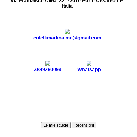
Via Francesco Cilea, 32, 73010 Porto Cesareo LE,
Italia
colellimartina.mc@gmail.com
3889290094
Whatsapp
Le mie scuole
Recensioni