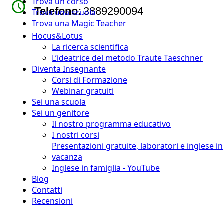
Trova un corso
watch_later
Telefono:
3889290094
Trova una scuola
Trova una Magic Teacher
Hocus&Lotus
La ricerca scientifica
L’ideatrice del metodo Traute Taeschner
Diventa Insegnante
Corsi di Formazione
Webinar gratuiti
Sei una scuola
Sei un genitore
Il nostro programma educativo
I nostri corsi
Presentazioni gratuite, laboratori e inglese in
vacanza
Inglese in famiglia - YouTube
Blog
Contatti
Recensioni