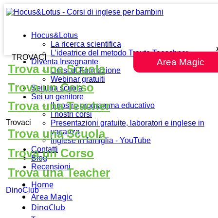
Hocus&Lotus
La ricerca scientifica
L’ideatrice del metodo Traute Taeschner
TROVACI
Area Magic
Diventa Insegnante
Trova una Scuola
Corsi di Formazione
Webinar gratuiti
Trova un Corso
Sei una scuola
Sei un genitore
Trova una Teacher
Il nostro programma educativo
I nostri corsi
Trovaci
Presentazioni gratuite, laboratori e inglese in
Trova una Scuola
vacanza
Inglese in famiglia - YouTube
Contatti
Trova un Corso
Blog
Recensioni
Trova una Teacher
Home
DinoClub
Area Magic
DinoClub