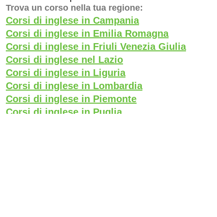
Trova un corso nella tua regione:
Corsi di inglese in Campania
Corsi di inglese in Emilia Romagna
Corsi di inglese in Friuli Venezia Giulia
Corsi di inglese nel Lazio
Corsi di inglese in Liguria
Corsi di inglese in Lombardia
Corsi di inglese in Piemonte
Corsi di inglese in Puglia
Corsi di inglese in Sicilia
Corsi di inglese in Toscana
Corsi di inglese in Trentino Alto Adige
Corsi di inglese in Veneto
-
-
Privacy Policy
Cookie Policy
Gender Equality Policy
Certificato di Parità di Genere UNI PdR 125:22