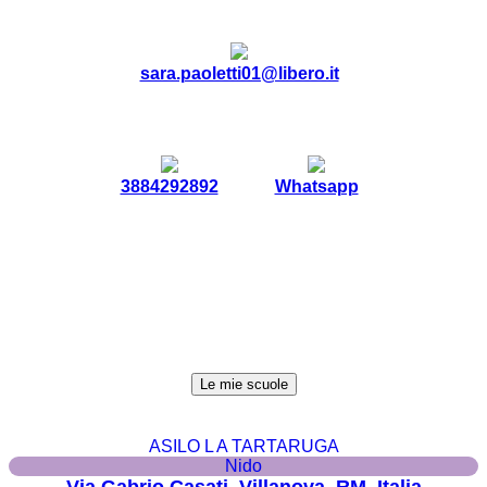
sara.paoletti01@libero.it
3884292892
Whatsapp
Le mie scuole
ASILO L A TARTARUGA
Nido