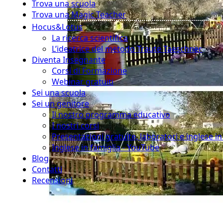
Trova una scuola
Trova una Magic Teacher
Hocus&Lotus
La ricerca scientifica
L’ideatrice del metodo Traute Taeschner
Diventa Insegnante
Corsi di Formazione
Webinar gratuiti
Sei una scuola
Sei un genitore
Il nostro programma educativo
I nostri corsi
Presentazioni gratuite, laboratori e inglese i
Inglese in famiglia - YouTube
Blog
Contatti
Recensioni