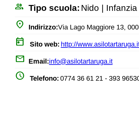
people_outline
Tipo scuola:
Nido | Infanzia
place
Indirizzo:
Via Lago Maggiore 13, 00
today
Sito web:
http://www.asilotartaruga.it
mail
Email:
info@asilotartaruga.it
watch_later
Telefono:
0774 36 61 21 - 393 9653