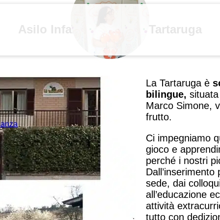
Asilo Infanzia Bilingue Tartaruga
La Tartaruga è
s
bilingue,
situata
Marco Simone, vic
frutto.
acanza
Ci impegniamo q
gioco e apprendim
perché i nostri p
Dall’inserimento 
sede, dai colloqu
all’educazione ec
attività extracurr
tutto con dedizio