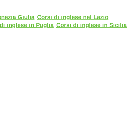
enezia Giulia
Corsi di inglese nel Lazio
di inglese in Puglia
Corsi di inglese in Sicilia
o