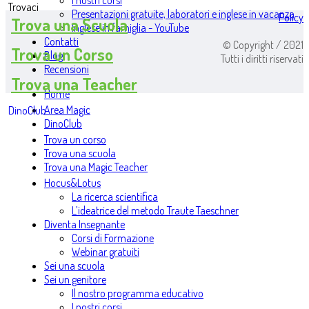
I nostri corsi
Trovaci
Presentazioni gratuite, laboratori e inglese in vacanza
Policy
Trova una Scuola
Inglese in famiglia - YouTube
Contatti
© Copyright / 2021
Trova un Corso
Blog
Tutti i diritti riservati
Recensioni
Trova una Teacher
Home
Area Magic
DinoClub
DinoClub
Trova un corso
Trova una scuola
Trova una Magic Teacher
Hocus&Lotus
La ricerca scientifica
L’ideatrice del metodo Traute Taeschner
Diventa Insegnante
Corsi di Formazione
Webinar gratuiti
Sei una scuola
Sei un genitore
Il nostro programma educativo
I nostri corsi