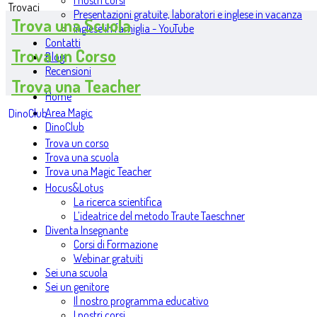
I nostri corsi
Trovaci
Presentazioni gratuite, laboratori e inglese in vacanza
Trova una Scuola
Inglese in famiglia - YouTube
Contatti
Trova un Corso
Blog
Recensioni
Trova una Teacher
Home
Area Magic
DinoClub
DinoClub
Trova un corso
Trova una scuola
Trova una Magic Teacher
Hocus&Lotus
La ricerca scientifica
L’ideatrice del metodo Traute Taeschner
Diventa Insegnante
Corsi di Formazione
Webinar gratuiti
Sei una scuola
Sei un genitore
Il nostro programma educativo
I nostri corsi