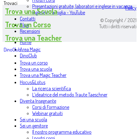
I nostri corsi
Trovaci
Presentazioni gratuite, laboratori e inglese in vacanza
Policy
Trova una Scuola
Inglese in famiglia - YouTube
Contatti
© Copyright / 2021
Trova un Corso
Blog
Tutti i diritti riservati
Recensioni
Trova una Teacher
Home
Area Magic
DinoClub
DinoClub
Trova un corso
Trova una scuola
Trova una Magic Teacher
Hocus&Lotus
La ricerca scientifica
L’ideatrice del metodo Traute Taeschner
Diventa Insegnante
Corsi di Formazione
Webinar gratuiti
Sei una scuola
Sei un genitore
Il nostro programma educativo
I nostri corsi