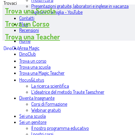
I nostri corsi
Trovaci
Presentazioni gratuite, laboratori e inglese in vacanza
Trova una Scuola
Inglese in famiglia - YouTube
Contatti
Trova un Corso
Blog
Recensioni
Trova una Teacher
Home
Area Magic
DinoClub
DinoClub
Trova un corso
Trova una scuola
Trova una Magic Teacher
Hocus&Lotus
La ricerca scientifica
L’ideatrice del metodo Traute Taeschner
Diventa Insegnante
Corsi di Formazione
Webinar gratuiti
Sei una scuola
Sei un genitore
Il nostro programma educativo
I nostri corsi