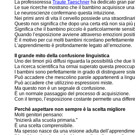
La professoressa
Traute Taeschner
ha dedicato gran parte 
Le sue ricerche mostrano che il bambino acquisisce una li
Le neuroscienze confermano questa intuizione.
Nei primi anni di vita il cervello possiede una straordinari
Questo non significa che dopo una certa età non sia più 
Significa che il bambino piccolo è particolarmente sensibil
Quando l’esposizione avviene attraverso emozioni positive
È il motivo per cui molti bambini ricordano perfettamente 
L’apprendimento è profondamente legato all’emozione.
Il grande mito della confusione linguistica
Uno dei timori più diffusi riguarda la possibilità che due
La ricerca scientifica ha ormai superato questa preoccu
I bambini sono perfettamente in grado di distinguere sistem
Può accadere che mescolino parole appartenenti a lingue 
Può accadere che utilizzino espressioni miste.
Ma questo non è un segnale di confusione.
È un normale passaggio del processo di acquisizione.
Con il tempo, l’esposizione costante permette una differ
Perché aspettare non sempre è la scelta migliore
Molti genitori pensano:
“Inizierà alla scuola primaria.”
È una scelta comprensibile.
Ma spesso nasce da una visione adulta dell’apprendime