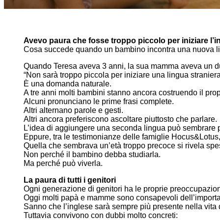
Avevo paura che fosse troppo piccolo per iniziare l’i
Cosa succede quando un bambino incontra una nuova li
Quando Teresa aveva 3 anni, la sua mamma aveva un du
“Non sarà troppo piccola per iniziare una lingua stranier
È una domanda naturale.
A tre anni molti bambini stanno ancora costruendo il pro
Alcuni pronunciano le prime frasi complete.
Altri alternano parole e gesti.
Altri ancora preferiscono ascoltare piuttosto che parlare.
L’idea di aggiungere una seconda lingua può sembrare 
Eppure, tra le testimonianze delle famiglie Hocus&Lotu
Quella che sembrava un’età troppo precoce si rivela spe
Non perché il bambino debba studiarla.
Ma perché può viverla.
La paura di tutti i genitori
Ogni generazione di genitori ha le proprie preoccupazion
Oggi molti papà e mamme sono consapevoli dell’importa
Sanno che l’inglese sarà sempre più presente nella vita de
Tuttavia convivono con dubbi molto concreti: