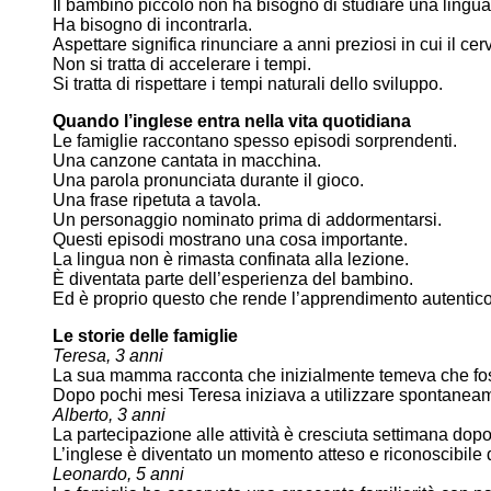
Il bambino piccolo non ha bisogno di studiare una lingua
Ha bisogno di incontrarla.
Aspettare significa rinunciare a anni preziosi in cui il ce
Non si tratta di accelerare i tempi.
Si tratta di rispettare i tempi naturali dello sviluppo.
Quando l’inglese entra nella vita quotidiana
Le famiglie raccontano spesso episodi sorprendenti.
Una canzone cantata in macchina.
Una parola pronunciata durante il gioco.
Una frase ripetuta a tavola.
Un personaggio nominato prima di addormentarsi.
Questi episodi mostrano una cosa importante.
La lingua non è rimasta confinata alla lezione.
È diventata parte dell’esperienza del bambino.
Ed è proprio questo che rende l’apprendimento autentico
Le storie delle famiglie
Teresa, 3 anni
La sua mamma racconta che inizialmente temeva che fos
Dopo pochi mesi Teresa iniziava a utilizzare spontaneame
Alberto, 3 anni
La partecipazione alle attività è cresciuta settimana dop
L’inglese è diventato un momento atteso e riconoscibile d
Leonardo, 5 anni