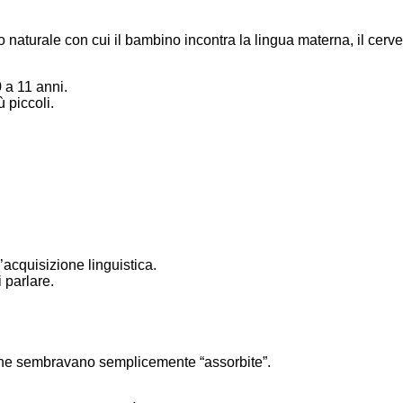
aturale con cui il bambino incontra la lingua materna, il cerve
 a 11 anni.
 piccoli.
acquisizione linguistica.
 parlare.
si che sembravano semplicemente “assorbite”.