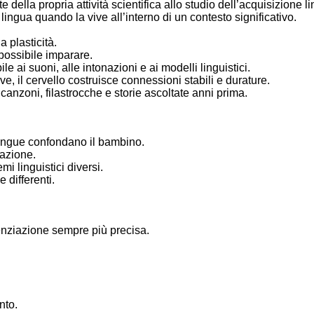
della propria attività scientifica allo studio dell’acquisizione lin
ngua quando la vive all’interno di un contesto significativo.
a plasticità.
possibile imparare.
e ai suoni, alle intonazioni e ai modelli linguistici.
, il cervello costruisce connessioni stabili e durature.
canzoni, filastrocche e storie ascoltate anni prima.
 lingue confondano il bambino.
pazione.
i linguistici diversi.
differenti.
enziazione sempre più precisa.
nto.