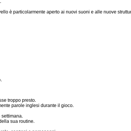
.
rvello è particolarmente aperto ai nuovi suoni e alle nuove struttur
.
se troppo presto.
nte parole inglesi durante il gioco.
o settimana.
ella sua routine.