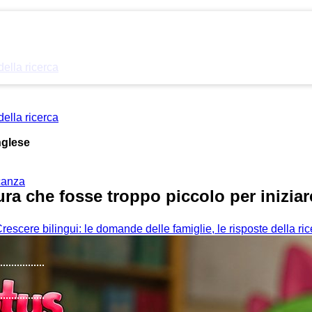
della ricerca
della ricerca
nglese
acanza
ra che fosse troppo piccolo per iniziare
rescere bilingui: le domande delle famiglie, le risposte della ri