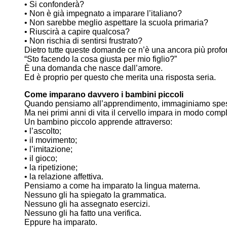
• Si confonderà?
• Non è già impegnato a imparare l’italiano?
• Non sarebbe meglio aspettare la scuola primaria?
• Riuscirà a capire qualcosa?
• Non rischia di sentirsi frustrato?
Dietro tutte queste domande ce n’è una ancora più profo
“Sto facendo la cosa giusta per mio figlio?”
È una domanda che nasce dall’amore.
Ed è proprio per questo che merita una risposta seria.
Come imparano davvero i bambini piccoli
Quando pensiamo all’apprendimento, immaginiamo spes
Ma nei primi anni di vita il cervello impara in modo com
Un bambino piccolo apprende attraverso:
• l’ascolto;
• il movimento;
• l’imitazione;
• il gioco;
• la ripetizione;
• la relazione affettiva.
Pensiamo a come ha imparato la lingua materna.
Nessuno gli ha spiegato la grammatica.
Nessuno gli ha assegnato esercizi.
Nessuno gli ha fatto una verifica.
Eppure ha imparato.