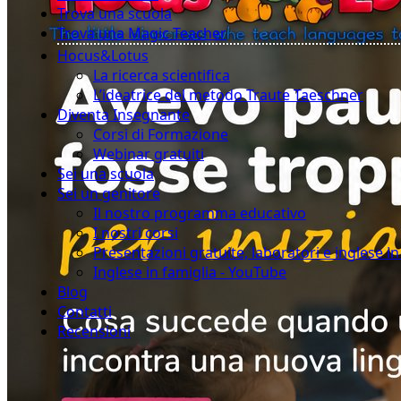
Trova una scuola
Trova una Magic Teacher
Hocus&Lotus
La ricerca scientifica
L’ideatrice del metodo Traute Taeschner
Diventa Insegnante
Corsi di Formazione
Webinar gratuiti
Sei una scuola
Sei un genitore
Il nostro programma educativo
I nostri corsi
Presentazioni gratuite, laboratori e inglese i
Inglese in famiglia - YouTube
Blog
Contatti
Recensioni