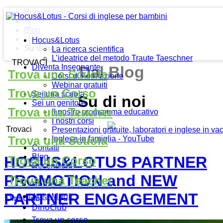
Hocus&Lotus
Blog
Hocus&Lotus
Su di noi
La ricerca scientifica
L’ideatrice del metodo Traute Taeschner
TROVACI
Diventa Insegnante
Dal Blog
Trova una Scuola
Corsi di Formazione
Webinar gratuiti
Trova un Corso
Sei una scuola
Su di noi
Sei un genitore
Trova una Teacher
Il nostro programma educativo
I nostri corsi
Trovaci
Presentazioni gratuite, laboratori e inglese in v
Trova una Scuola
Inglese in famiglia - YouTube
Contatti
Blog
HOCUS&LOTUS PARTNER
Trova un Corso
Recensioni
PROMOTION and NEW
Trova una Teacher
Home
PARTNER ENGAGEMENT
Area Magic
DinoClub
DinoClub
Trova un corso