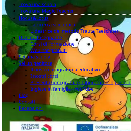
Trova una scuola
Trova una Magic Teacher
Hocus&Lotus
La ricerca scientifica
L’ideatrice del metodo Traute Taeschner
Diventa Insegnante
Corsi di Formazione
Webinar gratuiti
Sei una scuola
Sei un genitore
Il nostro programma educativo
I nostri corsi
Presentazioni gratuite, laboratori e inglese i
Inglese in famiglia - YouTube
Blog
Contatti
Recensioni