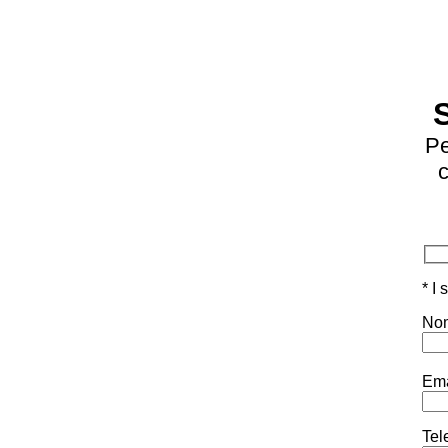
Pe
c
* I
Nom
Ema
Tel