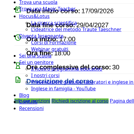
Trova una scuola
today
Trova una Magic Teacher
Data inizio corso:
17/09/2026
Hocus&Lotus
event
La ricerca scientifica
Data fine corso:
29/04/2027
L’ideatrice del metodo Traute Taeschner
Diventa Insegnante
watch_later
Ora inizio:
17:00
Corsi di Formazione
Webinar gratuiti
timer
Ora fine:
18:00
Sei una scuola
Sei un genitore
hourglass_empty
Ore complessive del corso:
30
Il nostro programma educativo
I nostri corsi
description
Descrizione del corso
Presentazioni gratuite, laboratori e inglese i
Inglese in famiglia - YouTube
Blog
Info per iscrizioni
Richiedi iscrizione al corso
Pagina del
Contatti
Recensioni