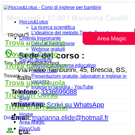
Mercoledì | 17:00 | Marianna Cavalli
Hocus&Lotus
La ricerca scientifica
L’ideatrice del metodo Traute Taeschner
TROVACI
Area Magic
Diventa Insegnante
Trova una Scuola
Corsi di Formazione
Webinar gratuiti
place
Trova un Corso
Sede del corso :
Sei una scuola
Sei un genitore
Tiny Tales English School
Trova una Teacher
Il nostro programma educativo
Via Pietro Tamburini, 45, Brescia, BS,
I nostri corsi
Trovaci
Presentazioni gratuite, laboratori e inglese in
Italia
Trova una Scuola
vacanza
Inglese in famiglia - YouTube
Telefono:
3336699088
Contatti
Trova un Corso
Blog
Recensioni
WhatsApp:
Scrivi su WhatsApp
Trova una Teacher
Home
Email:
marianna.elide@hotmail.fr
DinoClub
Area Magic
DinoClub
people_outline
Età: