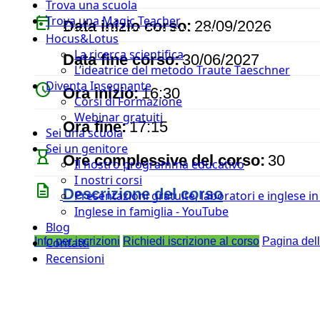
Trova una scuola
today
Trova una Magic Teacher
Data inizio corso:
28/09/2026
Hocus&Lotus
event
La ricerca scientifica
Data fine corso:
30/06/2027
L’ideatrice del metodo Traute Taeschner
Diventa Insegnante
watch_later
Ora inizio:
16:30
Corsi di Formazione
Webinar gratuiti
timer
Ora fine:
17:15
Sei una scuola
Sei un genitore
hourglass_empty
Ore complessive del corso:
30
Il nostro programma educativo
I nostri corsi
description
Descrizione del corso
Presentazioni gratuite, laboratori e inglese i
Inglese in famiglia - YouTube
Blog
Info per iscrizioni
Richiedi iscrizione al corso
Pagina del
Contatti
Recensioni