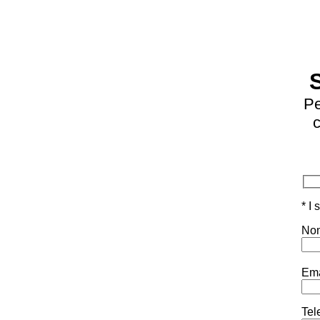
Pe
c
* I
Nom
Ema
Tel