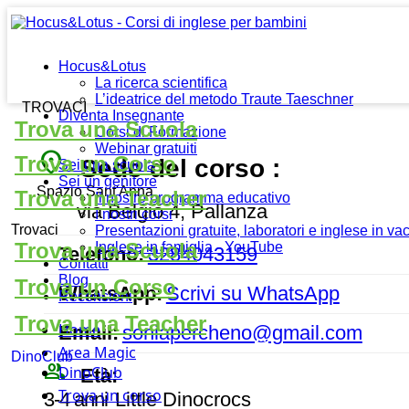
Hocus&Lotus
La ricerca scientifica
L’ideatrice del metodo Traute Taeschner
TROVACI
Diventa Insegnante
Trova una Scuola
Corsi di Formazione
Webinar gratuiti
place
Trova un Corso
Sede del corso :
Sei una scuola
Sei un genitore
Spazio Sant'Anna
Trova una Teacher
Il nostro programma educativo
via Belgio 4, Pallanza
I nostri corsi
Trovaci
Presentazioni gratuite, laboratori e inglese in v
Trova una Scuola
Inglese in famiglia - YouTube
Telefono:
3284043159
Contatti
Blog
Trova un Corso
WhatsApp:
Scrivi su WhatsApp
Recensioni
Trova una Teacher
Home
Email:
soniapercheno@gmail.com
Area Magic
DinoClub
people_outline
DinoClub
Età:
Trova un corso
3-4 anni
Little Dinocrocs