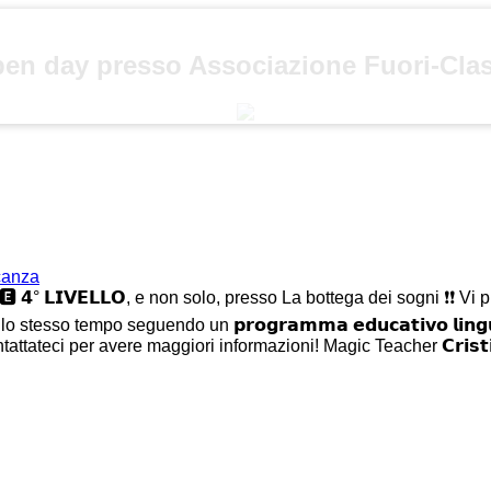
en day presso Associazione Fuori-Cla
acanza
𝟮°, 𝟯° 🅴 𝟰° 𝗟𝗜𝗩𝗘𝗟𝗟𝗢, e non solo, presso La bottega dei sogni 
 stesso tempo seguendo un 𝗽𝗿𝗼𝗴𝗿𝗮𝗺𝗺𝗮 𝗲𝗱𝘂𝗰𝗮𝘁𝗶𝘃𝗼 𝗹𝗶𝗻𝗴
ttateci per avere maggiori informazioni! Magic Teacher 𝗖𝗿𝗶𝘀𝘁