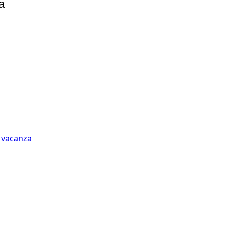
a
n vacanza