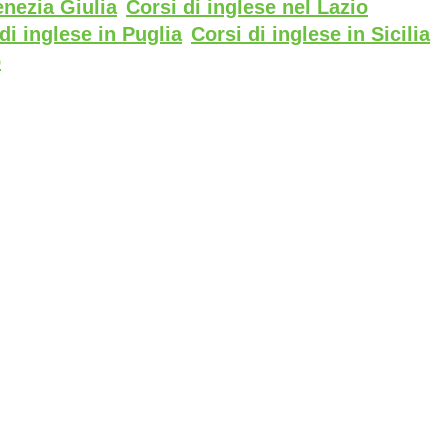
enezia Giulia
Corsi di inglese nel Lazio
di inglese in Puglia
Corsi di inglese in Sicilia
o