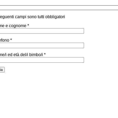
 seguenti campi sono tutti obbligatori
e e cognome *
efono *
e/i ed età del/i bimbo/i *