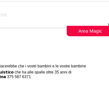
sse
Area Magic
❗❗ Vi piacerebbe che i vostri bambini e le vostre bambine
𝗶𝘀𝘁𝗶𝗰𝗼 che ha alle spalle oltre 35 anni di
𝗶𝗻𝗮 375 587 6371