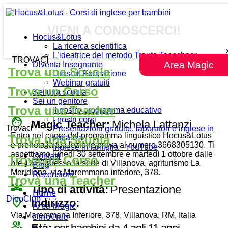
VIENI A CONOSCERCI!
Hocus&Lotus
La ricerca scientifica
L’ideatrice del metodo Traute Taeschner
TROVACI
Area Magic
Diventa Insegnante
Trova una Scuola
Corsi di Formazione
Webinar gratuiti
Trova un Corso
Sei una scuola
Sei un genitore
Trova una Teacher
Il nostro programma educativo
face
I nostri corsi
Magic Teacher:
Michela Lattanzi
Trovaci
Presentazioni gratuite, laboratori e inglese in
Entra nel cuore del programma linguistico Hocus&Lotus
Trova una Scuola
vacanza
e prenota la tua lezione prova al numero 3668305130. Ti
Inglese in famiglia - YouTube
aspettiamo lunedì 30 settembre e martedì 1 ottobre dalle
Contatti
Trova un Corso
ore 16:30 presso la sede di Villanova, agriturismo La
Blog
Meridiana, via Maremmana inferiore, 378.
Recensioni
Trova una Teacher
diversity_3
Tipo di attività:
Presentazione
Home
DinoClub
place
Indirizzo:
Area Magic
Via Maremmana Inferiore, 378, Villanova, RM, Italia
DinoClub
group