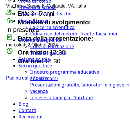
Trova un corso
Via Tiro a Segno 5, Gallarate, VA, Italia
Trova una scuola
group
Età:
3 - 5 anni
Trova una Magic Teacher
broadcast_on_personal
Hocus&Lotus
Modalità di svolgimento:
La ricerca scientifica
In presenza
L’ideatrice del metodo Traute Taeschner
today
Data della presentazione:
Diventa Insegnante
mercoledì 2 Ottobre 2024
Corsi di Formazione
watch_later
Ora inizio:
17:30
Webinar gratuiti
timer
Sei una scuola
Ora fine:
18:30
Sei un genitore
Il nostro programma educativo
I nostri corsi
Pagina della Teacher
Presentazioni gratuite, laboratori e inglese in
vacanza
Inglese in famiglia - YouTube
Blog
Contatti
Recensioni