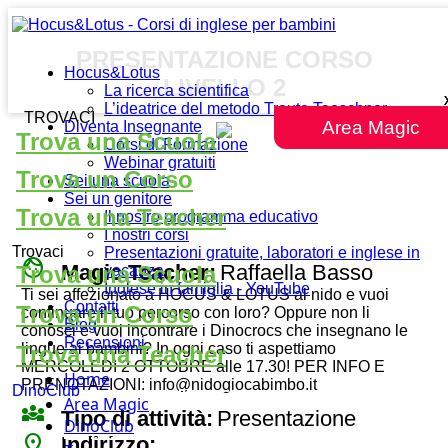
PRESENTAZIONE CORSO
Hocus&Lotus
LIVELLO 2
La ricerca scientifica
L’ideatrice del metodo Traute Taeschner
TROVACI
Area Magic
Diventa Insegnante
Trova una Scuola
Corsi di Formazione
Webinar gratuiti
Trova un Corso
Sei una scuola
Sei un genitore
Trova una Teacher
Il nostro programma educativo
I nostri corsi
Trovaci
Presentazioni gratuite, laboratori e inglese in
face
Magic Teacher:
Raffaella Basso
Trova una Scuola
vacanza
Inglese in famiglia - YouTube
Ti sei affezionato a HOCUS & LOTUS al nido e vuoi
Contatti
Trova un Corso
continuare il tuo percorso con loro? Oppure non li
Blog
conosci e vuoi incontrare i Dinocrocs che insegnano le
Recensioni
lingue ai bambini? In ogni caso ti aspettiamo
Trova una Teacher
MERCOLEDì 2 OTTOBRE alle 17.30! PER INFO E
Home
PRENOTAZIONI: info@nidogiocabimbo.it
DinoClub
Area Magic
diversity_3
Tipo di attività:
Presentazione
DinoClub
place
Indirizzo: