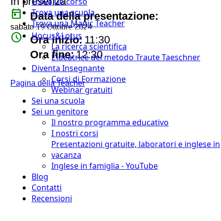
In presenza
Trova un corso
today
Trova una scuola
Data della presentazione:
Trova una Magic Teacher
sabato 19 Ottobre 2024
Hocus&Lotus
watch_later
Ora inizio:
11:30
La ricerca scientifica
timer
Ora fine:
12:30
L’ideatrice del metodo Traute Taeschner
Diventa Insegnante
Corsi di Formazione
Pagina della Teacher
Webinar gratuiti
Sei una scuola
Sei un genitore
Il nostro programma educativo
I nostri corsi
Presentazioni gratuite, laboratori e inglese in
vacanza
Inglese in famiglia - YouTube
Blog
Contatti
Recensioni