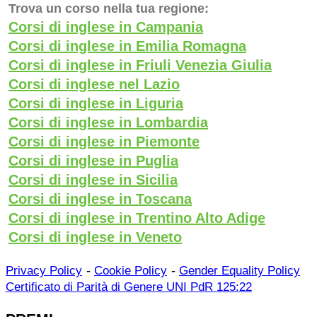
Trova un corso nella tua regione:
Corsi di inglese in Campania
Corsi di inglese in Emilia Romagna
Corsi di inglese in Friuli Venezia Giulia
Corsi di inglese nel Lazio
Corsi di inglese in Liguria
Corsi di inglese in Lombardia
Corsi di inglese in Piemonte
Corsi di inglese in Puglia
Corsi di inglese in Sicilia
Corsi di inglese in Toscana
Corsi di inglese in Trentino Alto Adige
Corsi di inglese in Veneto
-
-
Privacy Policy
Cookie Policy
Gender Equality Policy
Certificato di Parità di Genere UNI PdR 125:22