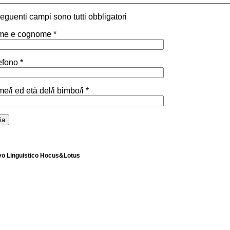
 seguenti campi sono tutti obbligatori
e e cognome *
efono *
e/i ed età del/i bimbo/i *
ivo Linguistico Hocus&Lotus