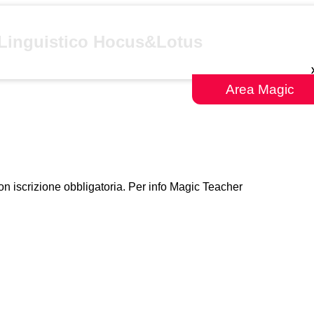
o Linguistico Hocus&Lotus
Area Magic
on iscrizione obbligatoria. Per info Magic Teacher