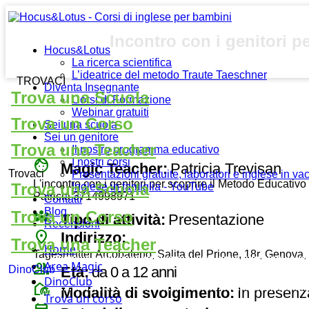
Incontro con i genitori 
Hocus&Lotus
La ricerca scientifica
L’ideatrice del metodo Traute Taeschner
TROVACI
Diventa Insegnante
Trova una Scuola
Corsi di Formazione
Webinar gratuiti
Trova un Corso
Sei una scuola
Sei un genitore
Trova una Teacher
Il nostro programma educativo
face
I nostri corsi
Magic Teacher:
Patricia Trevisan
Trovaci
Presentazioni gratuite, laboratori e inglese in v
L'incontro con i genitori per scoprire il Metodo Educativ
Trova una Scuola
Inglese in famiglia - YouTube
Patricia 3714998971
Contatti
Blog
diversity_3
Trova un Corso
Tipo di attività:
Presentazione
Recensioni
place
Indirizzo:
Trova una Teacher
Home
Tagesmutter Arcobaleno, Salita del Prione, 18r, Genova, 
Area Magic
group
Età:
da 0 a 12 anni
DinoClub
DinoClub
broadcast_on_personal
Modalità di svolgimento:
In presenz
Trova un corso