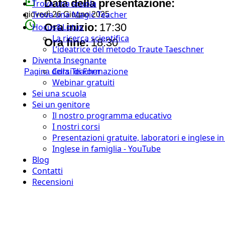
today
Data della presentazione:
Trova una scuola
Trova una Magic Teacher
giovedì 26 Giugno 2025
watch_later
Ora inizio:
17:30
Hocus&Lotus
La ricerca scientifica
timer
Ora fine:
18:30
L’ideatrice del metodo Traute Taeschner
Diventa Insegnante
Corsi di Formazione
Pagina della Teacher
Webinar gratuiti
Sei una scuola
Sei un genitore
Il nostro programma educativo
I nostri corsi
Presentazioni gratuite, laboratori e inglese i
Inglese in famiglia - YouTube
Blog
Contatti
Recensioni