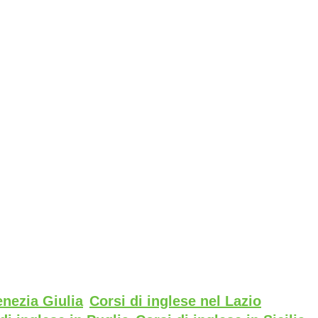
enezia Giulia
Corsi di inglese nel Lazio