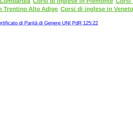
n Lombardia
Corsi di inglese in Piemonte
Corsi 
n Trentino Alto Adige
Corsi di inglese in Venet
rtificato di Parità di Genere UNI PdR 125:22