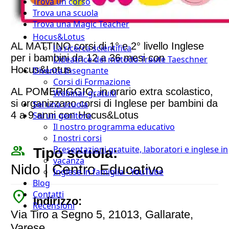
Trova un corso
Trova una scuola
Trova una Magic Teacher
Hocus&Lotus
AL MATTINO corsi di 1° e 2° livello Inglese
La ricerca scientifica
per i bambini da 12 a 36 mesi con
L’ideatrice del metodo Traute Taeschner
Hocus&Lotus
Diventa Insegnante
Corsi di Formazione
AL POMERIGGIO, in orario extra scolastico,
Webinar gratuiti
si organizzano corsi di Inglese per bambini da
Sei una scuola
4 a 9 anni con Hocus&Lotus
Sei un genitore
Il nostro programma educativo
I nostri corsi
people_outline
Presentazioni gratuite, laboratori e inglese in
Tipo scuola:
vacanza
Nido | Centro Educativo
Inglese in famiglia - YouTube
Blog
place
Contatti
Indirizzo:
Recensioni
Via Tiro a Segno 5, 21013, Gallarate,
Varese