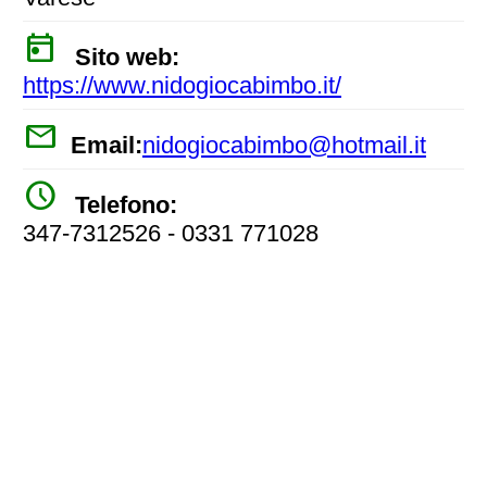
today
Sito web:
https://www.nidogiocabimbo.it/
mail
Email:
nidogiocabimbo@hotmail.it
watch_later
Telefono:
347-7312526 - 0331 771028