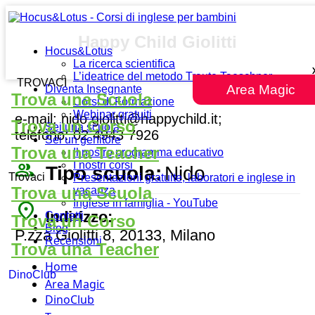
Happy Child Giolitti
Hocus&Lotus
La ricerca scientifica
L’ideatrice del metodo Traute Taeschner
TROVACI
Area Magic
Diventa Insegnante
Trova una Scuola
Corsi di Formazione
Webinar gratuiti
e-mail: nido.giolitti@happychild.it;
Trova un Corso
Sei una scuola
telefono: 02 4943 7926
Sei un genitore
Trova una Teacher
Il nostro programma educativo
people_outline
I nostri corsi
Tipo scuola:
Nido
Trovaci
Presentazioni gratuite, laboratori e inglese in
Trova una Scuola
vacanza
Inglese in famiglia - YouTube
place
Indirizzo:
Contatti
Trova un Corso
Blog
P.zza Giolitti 8, 20133, Milano
Recensioni
Trova una Teacher
Home
DinoClub
Area Magic
DinoClub