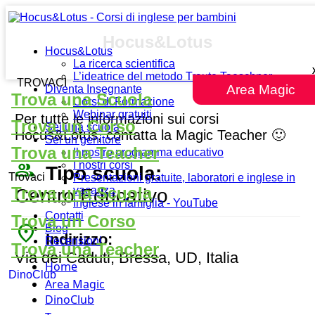
Hocus&Lotus
Hocus&Lotus
La ricerca scientifica
L’ideatrice del metodo Traute Taeschner
TROVACI
Area Magic
Diventa Insegnante
Trova una Scuola
Corsi di Formazione
Webinar gratuiti
Per tutte le informazioni sui corsi
Trova un Corso
Sei una scuola
Hocus&Lotus, contatta la Magic Teacher 🙂
Sei un genitore
Trova una Teacher
Il nostro programma educativo
people_outline
I nostri corsi
Tipo scuola:
Trovaci
Presentazioni gratuite, laboratori e inglese in
Trova una Scuola
vacanza
Centro Educativo
Inglese in famiglia - YouTube
Contatti
Trova un Corso
place
Blog
Indirizzo:
Recensioni
Trova una Teacher
Via dei Caduti, Bressa, UD, Italia
Home
DinoClub
Area Magic
DinoClub