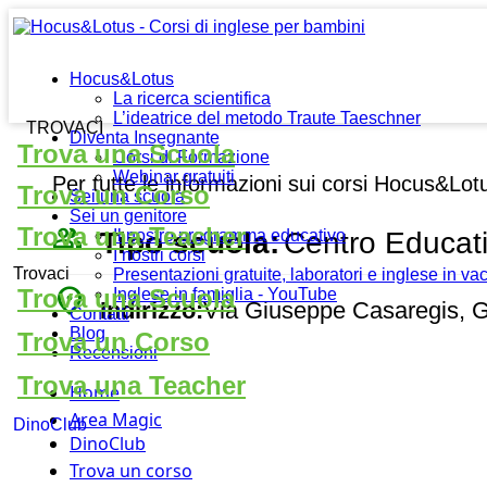
Hocus&Lotus
La ricerca scientifica
L’ideatrice del metodo Traute Taeschner
TROVACI
Diventa Insegnante
Trova una Scuola
Corsi di Formazione
Webinar gratuiti
Per tutte le informazioni sui corsi Hocus&Lot
Trova un Corso
Sei una scuola
Sei un genitore
people_outline
Trova una Teacher
Tipo scuola:
Centro Educat
Il nostro programma educativo
I nostri corsi
Trovaci
Presentazioni gratuite, laboratori e inglese in v
place
Trova una Scuola
Inglese in famiglia - YouTube
Indirizzo:
Via Giuseppe Casaregis, G
Contatti
Blog
Trova un Corso
Recensioni
Trova una Teacher
Home
Area Magic
DinoClub
DinoClub
Trova un corso