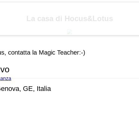
La casa di Hocus&Lotus
us, contatta la Magic Teacher:-)
ivo
acanza
enova, GE, Italia