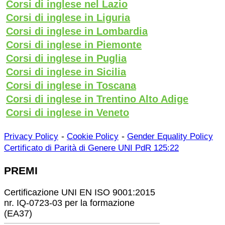
Corsi di inglese nel Lazio
Corsi di inglese in Liguria
Corsi di inglese in Lombardia
Corsi di inglese in Piemonte
Corsi di inglese in Puglia
Corsi di inglese in Sicilia
Corsi di inglese in Toscana
Corsi di inglese in Trentino Alto Adige
Corsi di inglese in Veneto
-
-
Privacy Policy
Cookie Policy
Gender Equality Policy
Certificato di Parità di Genere UNI PdR 125:22
PREMI
Certificazione UNI EN ISO 9001:2015
nr. IQ-0723-03 per la formazione
(EA37)