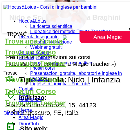
Nido e Scuola d’Infanzia Braghini
Hocus&Lotus
Rossetti
La ricerca scientifica
L’ideatrice del metodo Traute Taeschner
TROVACI
Area Magic
Diventa Insegnante
Trova una Scuola
Corsi di Formazione
Webinar gratuiti
Trova un Corso
Sei una scuola
Per tutte le informazioni sui corsi
Sei un genitore
Trova una Teacher
Il nostro programma educativo
Hocus&Lotus, contatta la Magic Teacher:-)
I nostri corsi
Trovaci
Presentazioni gratuite, laboratori e inglese in
people_outline
Tipo scuola:
Nido | Infanzia
Trova una Scuola
vacanza
Inglese in famiglia - YouTube
Contatti
Trova un Corso
place
Blog
Indirizzo:
Recensioni
Trova una Teacher
Piazza Bruno Buozzi, 15, 44123
Home
Pontelagoscuro, FE, Italia
DinoClub
Area Magic
DinoClub
today
Sito web: