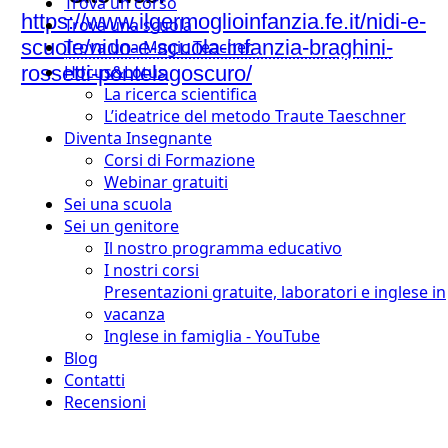
Trova un corso
https://www.ilgermoglioinfanzia.fe.it/nidi-e-
Trova una scuola
scuole/nido-e-scuola-infanzia-braghini-
Trova una Magic Teacher
rossetti-pontelagoscuro/
Hocus&Lotus
La ricerca scientifica
L’ideatrice del metodo Traute Taeschner
Diventa Insegnante
Corsi di Formazione
Webinar gratuiti
Sei una scuola
Sei un genitore
Il nostro programma educativo
I nostri corsi
Presentazioni gratuite, laboratori e inglese in
vacanza
Inglese in famiglia - YouTube
Blog
Contatti
Recensioni