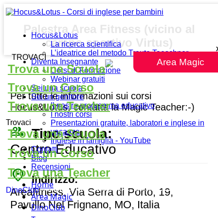
Palestra Area Fitness (vicino al
Hocus&Lotus
campo sportivo Virtus)
La ricerca scientifica
L’ideatrice del metodo Traute Taeschner
TROVACI
Area Magic
Diventa Insegnante
Trova una Scuola
Corsi di Formazione
Webinar gratuiti
Trova un Corso
Sei una scuola
Per tutte le informazioni sui corsi
Sei un genitore
Trova una Teacher
Il nostro programma educativo
Hocus&Lotus, contatta la Magic Teacher:-)
I nostri corsi
Trovaci
Presentazioni gratuite, laboratori e inglese in
people_outline
Tipo scuola:
Trova una Scuola
vacanza
Inglese in famiglia - YouTube
Centro Educativo
Contatti
Trova un Corso
Blog
Recensioni
place
Trova una Teacher
Indirizzo:
Home
Areafitness, Via Serra di Porto, 19,
DinoClub
Area Magic
Pavullo Nel Frignano, MO, Italia
DinoClub