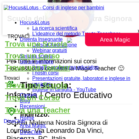
Scuola dell’Infanzia nostra Signora
Hocus&Lotus
di Lourdes
La ricerca scientifica
L’ideatrice del metodo Traute Taeschner
TROVACI
Area Magic
Diventa Insegnante
Trova una Scuola
Corsi di Formazione
Webinar gratuiti
Trova un Corso
Sei una scuola
Per tutte le informazioni sui corsi
Sei un genitore
Trova una Teacher
Il nostro programma educativo
Hocus&Lotus contatta la Magic Teacher 🙂
I nostri corsi
Trovaci
Presentazioni gratuite, laboratori e inglese in
people_outline
Tipo scuola:
Trova una Scuola
vacanza
Inglese in famiglia - YouTube
Infanzia | Centro Educativo
Contatti
Trova un Corso
Blog
Recensioni
place
Trova una Teacher
Indirizzo:
Home
Scuola Materna Nostra Signora di
DinoClub
Area Magic
Lourdes, Via Leonardo Da Vinci,
DinoClub
Piacenza, PC, Italia