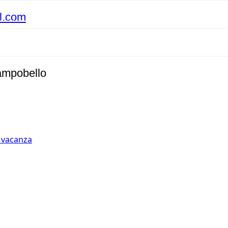
l.com
ampobello
n vacanza