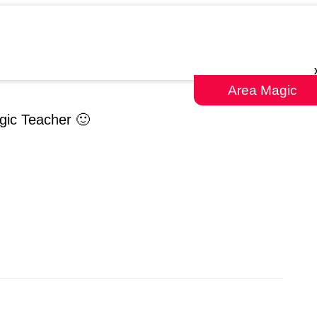
Area Magic
agic Teacher 🙂