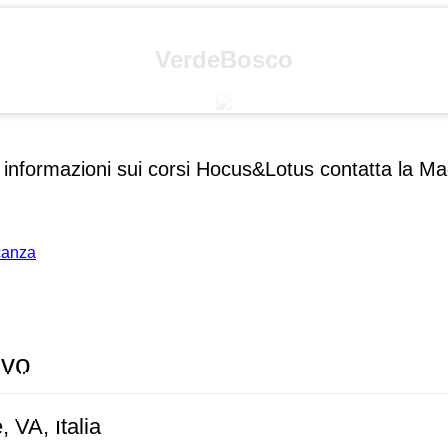
VerdeBosco
e informazioni sui corsi Hocus&Lotus contatta la M
acanza
ivo
, VA, Italia