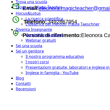
Trova una scuola
mail
Trova una Magic Teacher
Email:
eleonora.magicteacher@gmai
Hocus&Lotus
watch_later
La ricerca scientifica
Telefono:
3492867954
L’ideatrice del metodo Traute Taeschner
Diventa Insegnante
person_pin_circle
Persona di riferimento:
Eleonora C
Corsi di Formazione
Webinar gratuiti
Sei una scuola
Sei un genitore
Il nostro programma educativo
I nostri corsi
Presentazioni gratuite, laboratori e inglese i
Inglese in famiglia - YouTube
Blog
Contatti
Recensioni