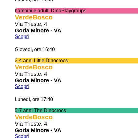
bambini e adulti DinoPlaygroups
VerdeBosco
Via Trieste, 4
Gorla Minore - VA
Scopri
Giovedì, ore 16:40
3-4 anni Little Dinocrocs
VerdeBosco
Via Trieste, 4
Gorla Minore - VA
Scopri
Lunedì, ore 17:40
5-7 anni The Dinocrocs
VerdeBosco
Via Trieste, 4
Gorla Minore - VA
Scopri