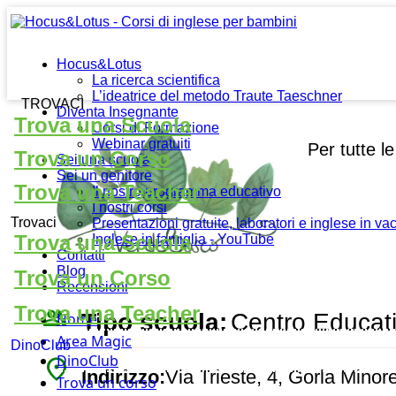
Hocus&Lotus
La ricerca scientifica
L’ideatrice del metodo Traute Taeschner
TROVACI
Diventa Insegnante
Trova una Scuola
Corsi di Formazione
Webinar gratuiti
Per tutte l
Trova un Corso
Sei una scuola
Sei un genitore
Trova una Teacher
Il nostro programma educativo
I nostri corsi
Trovaci
Presentazioni gratuite, laboratori e inglese in v
Trova una Scuola
Inglese in famiglia - YouTube
Contatti
Blog
Trova un Corso
Recensioni
Trova una Teacher
people_outline
Tipo scuola:
Centro Educat
Home
Area Magic
DinoClub
DinoClub
place
Indirizzo:
Via Trieste, 4, Gorla Minore
Trova un corso