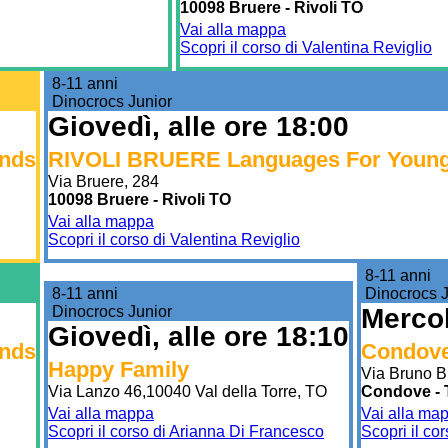
10098 Bruere - Rivoli TO
Vai alla mappa
Scopri il corso di Valentina Reviglio
8-11 anni
Dinocrocs Junior
Giovedì, alle ore 18:00
nds
RIVOLI BRUERE Languages For Young
Via Bruere, 284
10098 Bruere - Rivoli TO
Vai alla mappa
Scopri il corso di Valentina Reviglio
8-11 anni
8-11 anni
Dinocrocs J
Dinocrocs Junior
Mercol
Giovedì, alle ore 18:10
nds
Condove
Happy Family
Via Bruno B
Via Lanzo 46,10040 Val della Torre, TO
Condove -
Vai alla mappa
Vai alla ma
Scopri il corso di Arianna Di Francesco
Scopri il co