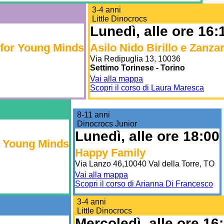
3-4 anni
Little Dinocrocs
Lunedì, alle ore 16:
 for Young Minds
Asilo Nido Birillo e Zanz
Via Redipuglia 13, 10036
Settimo Torinese - Torino
Vai alla mappa
Scopri il corso di Laura Maresca
8-11 anni
Dinocrocs Junior
Lunedì, alle ore 18:00
r Young Minds
Happy Family
Via Lanzo 46,10040 Val della Torre, TO
Vai alla mappa
Scopri il corso di Arianna Di Francesco
3-4 anni
Little Dinocrocs
Mercoledì, alle ore 16