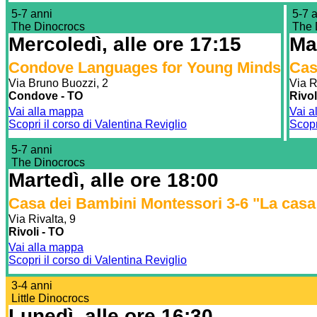
5-7 anni
5-7 
The Dinocrocs
The 
Mercoledì, alle ore 17:15
Mar
Condove Languages for Young Minds
Cas
Via Bruno Buozzi, 2
Via R
Condove - TO
Rivol
Vai alla mappa
Vai a
Scopri il corso di Valentina Reviglio
Scopr
5-7 anni
The Dinocrocs
Martedì, alle ore 18:00
Casa dei Bambini Montessori 3-6 "La casa
Via Rivalta, 9
Rivoli - TO
Vai alla mappa
Scopri il corso di Valentina Reviglio
3-4 anni
Little Dinocrocs
Lunedì, alle ore 16:30