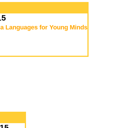
15
ara Languages for Young Minds
:15