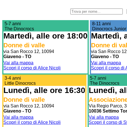
5-7 anni
8-11 anni
The Dinocrocs
Dinocrocs Junior
Martedì, alle ore 18:00
Martedì, 
Donne di valle
Donne di val
via San Rocco 12, 10094
via San Rocco 12
Giaveno - TO
Giaveno - TO
Vai alla mappa
Vai alla mappa
Scopri il corso di Alice Nicoli
Scopri il corso di 
3-4 anni
5-7 anni
Little Dinocrocs
The Dinocrocs
Lunedì, alle ore 16:30
Lunedì, al
Donne di valle
Associazione
via San Rocco 12, 10094
Via Regio Parco, 
Giaveno - TO
10036 Settimo Tor
Vai alla mappa
Vai alla mappa
Scopri il corso di Alice Nicoli
Scopri il corso di 