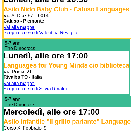
Asilo Nido Baby Club - Caluso Languages
Via A. Diaz 87, 10014
Caluso - Piemonte
Vai alla mappa
Scopri il corso di Valentina Reviglio
5-7 anni
The Dinocrocs
Lunedì, alle ore 17:00
Languages for Young Minds c/o biblioteca
Via Roma, 21
Rivalba TO - Italia
Vai alla mappa
Scopri il corso di Silvia Rinaldi
5-7 anni
The Dinocrocs
Mercoledì, alle ore 17:00
Asilo Infantile "Il grillo parlante" Langua
Corso XI Febbraio, 9