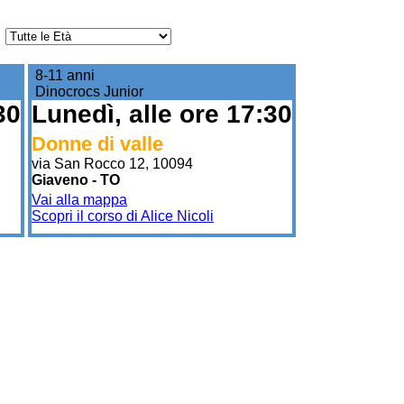
8-11 anni
Dinocrocs Junior
30
Lunedì, alle ore 17:30
Donne di valle
via San Rocco 12, 10094
Giaveno - TO
Vai alla mappa
Scopri il corso di Alice Nicoli