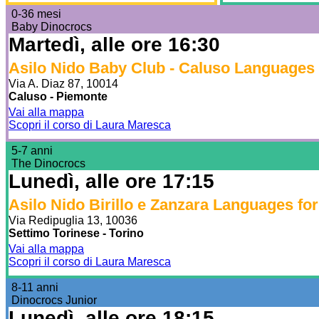
0-36 mesi
Baby Dinocrocs
Martedì, alle ore 16:30
Asilo Nido Baby Club - Caluso Languages
Via A. Diaz 87, 10014
Caluso - Piemonte
Vai alla mappa
Scopri il corso di Laura Maresca
5-7 anni
The Dinocrocs
Lunedì, alle ore 17:15
Asilo Nido Birillo e Zanzara Languages fo
Via Redipuglia 13, 10036
Settimo Torinese - Torino
Vai alla mappa
Scopri il corso di Laura Maresca
8-11 anni
Dinocrocs Junior
Lunedì, alle ore 18:15