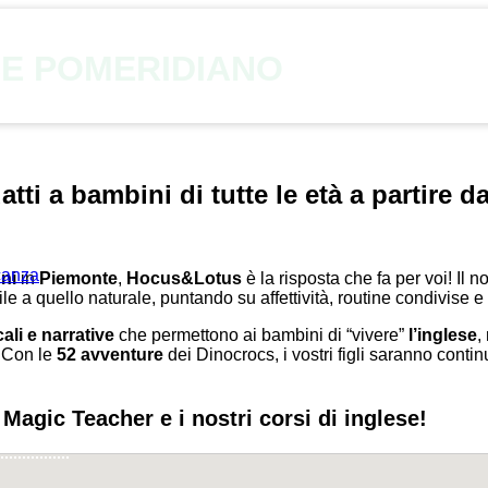
SE POMERIDIANO
ti a bambini di tutte le età a partire da
acanza
nni
in
Piemonte
,
Hocus&Lotus
è la risposta che fa per voi! Il
e a quello naturale, puntando su affettività, routine condivise e
cali e narrative
che permettono ai bambini di “vivere”
l’inglese
,
. Con le
52 avventure
dei Dinocrocs, i vostri figli saranno con
 Magic Teacher e i nostri corsi di inglese!