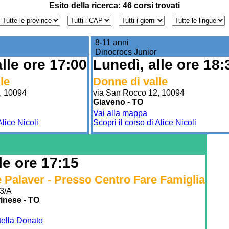
Esito della ricerca: 46 corsi trovati
8-11 anni
Dinocrocs Junior
alle ore 17:00
Lunedì, alle ore 18:
le
Donne di valle
, 10094
via San Rocco 12, 10094
Giaveno - TO
Vai alla mappa
Alice Nicoli
Scopri il corso di Alice Nicoli
le ore 17:15
 Palaver - Presso Centro Fare Famiglia
33/A
inese - TO
Stella Donato