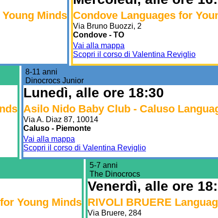
r Young Minds
Condove Languages for You
Via Bruno Buozzi, 2
Condove - TO
Vai alla mappa
Scopri il corso di Valentina Reviglio
8-11 anni
Dinocrocs Junior
Lunedì, alle ore 18:30
nds
Asilo Nido Baby Club - Caluso Langua
Via A. Diaz 87, 10014
Caluso - Piemonte
Vai alla mappa
Scopri il corso di Valentina Reviglio
5-7 anni
The Dinocrocs
Venerdì, alle ore 18
 for Young Minds
RIVOLI BRUERE Language
Via Bruere, 284