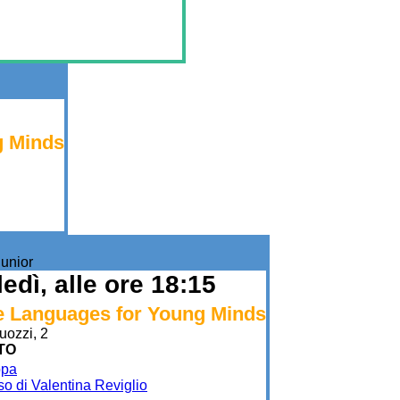
 Minds
unior
edì, alle ore 18:15
 Languages for Young Minds
uozzi, 2
 TO
ppa
rso di Valentina Reviglio