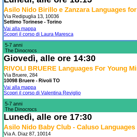
Asilo Nido Birillo e Zanzara Languages fo
Via Redipuglia 13, 10036
Settimo Torinese - Torino
Vai alla mappa
Scopri il corso di Laura Maresca
5-7 anni
The Dinocrocs
Giovedì, alle ore 14:30
RIVOLI BRUERE Languages For Young Mi
Via Bruere, 284
10098 Bruere - Rivoli TO
Vai alla mappa
Scopri il corso di Valentina Reviglio
5-7 anni
The Dinocrocs
Lunedì, alle ore 17:30
Asilo Nido Baby Club - Caluso Languages
Via A. Diaz 87, 10014