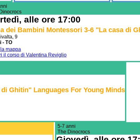
anni
Dinocrocs
tedì, alle ore 17:00
a dei Bambini Montessori 3-6 "La casa di 
ivalta, 9
i - TO
lla mappa
i il corso di Valentina Reviglio
 di Ghitin" Languages For Young Minds
5-7 anni
The Dinocrocs
Giovedì, alle ore 17