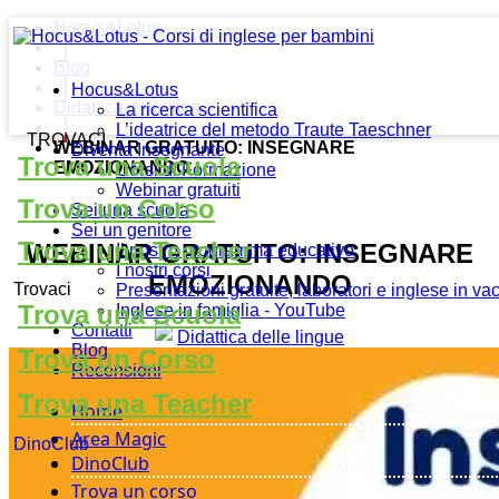
Hocus&Lotus
Blog
Hocus&Lotus
Didattica delle lingue
La ricerca scientifica
L’ideatrice del metodo Traute Taeschner
TROVACI
WEBINAR GRATUITO: INSEGNARE
Diventa Insegnante
Trova una Scuola
EMOZIONANDO
Corsi di Formazione
Webinar gratuiti
Trova un Corso
Sei una scuola
Sei un genitore
Trova una Teacher
WEBINAR GRATUITO: INSEGNARE
Il nostro programma educativo
I nostri corsi
EMOZIONANDO
Trovaci
Presentazioni gratuite, laboratori e inglese in v
Trova una Scuola
Inglese in famiglia - YouTube
Contatti
Didattica delle lingue
Blog
Trova un Corso
Recensioni
Trova una Teacher
Home
Area Magic
DinoClub
DinoClub
Trova un corso