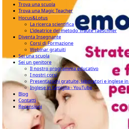
Trova una scuola
Trova una Magic Teacher
Hocus&Lotus
La ricerca scientifica
L’ideatrice del metodo Traute Taeschner
Diventa Insegnante
Corsi di Formazione
Webinar gratuiti
Sei una scuola
Sei un genitore
Il nostro programma educativo
I nostri corsi
Presentazioni gratuite, laboratori e inglese i
Inglese in famiglia - YouTube
Blog
Contatti
Recensioni