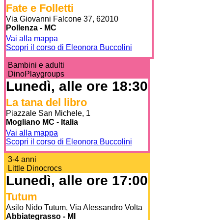
Fate e Folletti
Via Giovanni Falcone 37, 62010
Pollenza - MC
Vai alla mappa
Scopri il corso di Eleonora Buccolini
Bambini e adulti
DinoPlaygroups
Lunedì, alle ore 18:30
La tana del libro
Piazzale San Michele, 1
Mogliano MC - Italia
Vai alla mappa
Scopri il corso di Eleonora Buccolini
3-4 anni
Little Dinocrocs
Lunedì, alle ore 17:00
Tutum
Asilo Nido Tutum, Via Alessandro Volta
Abbiategrasso - MI