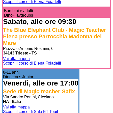
Scopri il corso di Elena Foiadelli
Bambini e adulti
DinoPlaygroups
Sabato, alle ore 09:30
The Blue Elephant Club - Magic Teacher
Elena presso Parrocchia Madonna del
Mare
Piazzale Antonio Rosmini, 6
34143 Trieste - TS
Vai alla mappa
Scopri il corso di Elena Foiadelli
8-11 anni
Dinocrocs Junior
Venerdì, alle ore 17:00
Sede di Magic teacher Safix
Via Sandro Pertini, Cicciano
NA - Italia
Vai alla mappa
Scopri il corso di Safà ET-Touil