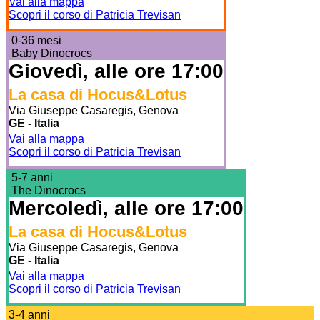
Vai alla mappa
Scopri il corso di Patricia Trevisan
0-36 mesi
Baby Dinocrocs
Giovedì, alle ore 17:00
La casa di Hocus&Lotus
Via Giuseppe Casaregis, Genova
GE - Italia
Vai alla mappa
Scopri il corso di Patricia Trevisan
5-7 anni
The Dinocrocs
Mercoledì, alle ore 17:00
La casa di Hocus&Lotus
Via Giuseppe Casaregis, Genova
GE - Italia
Vai alla mappa
Scopri il corso di Patricia Trevisan
3-4 anni