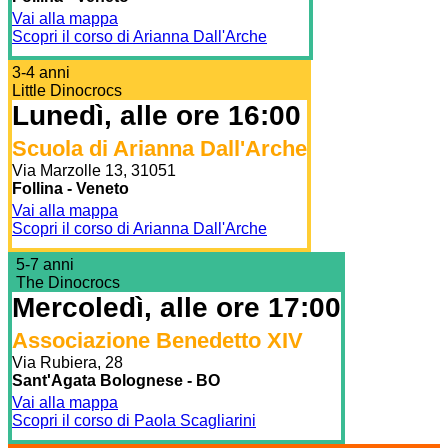
Vai alla mappa
Scopri il corso di Arianna Dall'Arche
3-4 anni
Little Dinocrocs
Lunedì, alle ore 16:00
Scuola di Arianna Dall'Arche
Via Marzolle 13, 31051
Follina - Veneto
Vai alla mappa
Scopri il corso di Arianna Dall'Arche
5-7 anni
The Dinocrocs
Mercoledì, alle ore 17:00
Associazione Benedetto XIV
Via Rubiera, 28
Sant'Agata Bolognese - BO
Vai alla mappa
Scopri il corso di Paola Scagliarini