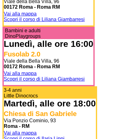
Viale della Bella Villa, 96
00172 Roma - Roma RM
Vai alla mappa
Scopri il corso di Liliana Giambarresi
Bambini e adulti
DinoPlaygroups
Lunedì, alle ore 16:00
Fusolab 2.0
Viale della Bella Villa, 96
00172 Roma - Roma RM
Vai alla mappa
Scopri il corso di Liliana Giambarresi
3-4 anni
Little Dinocrocs
Martedì, alle ore 18:00
Chiesa di San Gabriele
Via Ponzio Cominio, 93
Roma - RM
Vai alla mappa
Scopri il corso di Ilaria Lippi