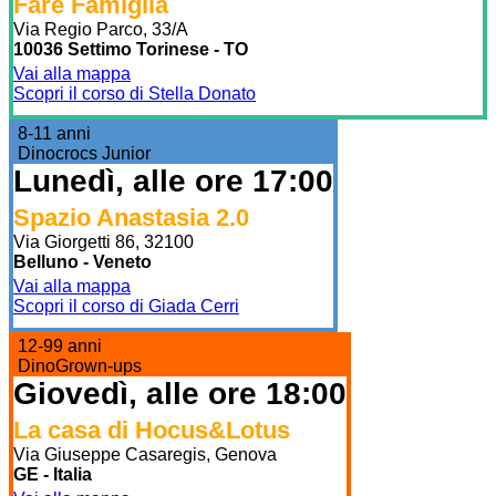
Fare Famiglia
Via Regio Parco, 33/A
10036 Settimo Torinese - TO
Vai alla mappa
Scopri il corso di Stella Donato
8-11 anni
Dinocrocs Junior
Lunedì, alle ore 17:00
Spazio Anastasia 2.0
Via Giorgetti 86, 32100
Belluno - Veneto
Vai alla mappa
Scopri il corso di Giada Cerri
12-99 anni
DinoGrown-ups
Giovedì, alle ore 18:00
La casa di Hocus&Lotus
Via Giuseppe Casaregis, Genova
GE - Italia