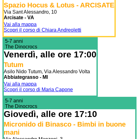
Spazio Hocus & Lotus - ARCISATE
Via Sant Alessandro, 10
Arcisate - VA
Vai alla mappa
Scopri il corso di Chiara Andreoletti
5-7 anni
The Dinocrocs
Venerdì, alle ore 17:00
Tutum
Asilo Nido Tutum, Via Alessandro Volta
Abbiategrasso - MI
Vai alla mappa
Scopri il corso di Maria Capone
5-7 anni
The Dinocrocs
Giovedì, alle ore 17:10
Micronido di Binasco - Bimbi in buone
mani