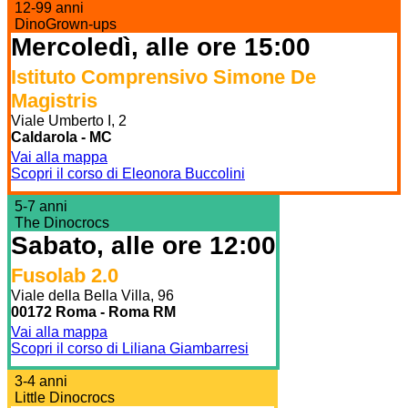
12-99 anni
DinoGrown-ups
Mercoledì, alle ore 15:00
Istituto Comprensivo Simone De
Magistris
Viale Umberto I, 2
Caldarola - MC
Vai alla mappa
Scopri il corso di Eleonora Buccolini
5-7 anni
The Dinocrocs
Sabato, alle ore 12:00
Fusolab 2.0
Viale della Bella Villa, 96
00172 Roma - Roma RM
Vai alla mappa
Scopri il corso di Liliana Giambarresi
3-4 anni
Little Dinocrocs