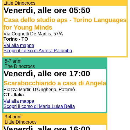
Little Dinocrocs
Venerdì, alle ore 05:50
Casa dello studio aps - Torino Languages
for Young Minds
Via Cognetti De Martiis, 57/A
Torino - TO
Vai alla mappa
Scopri il corso di Aurora Palomba
5-7 anni
The Dinocrocs
Venerdì, alle ore 17:00
Scarabocchiando a casa di Angela
Piazza Martiri D'Ungheria, Paternò
CT - Italia
Vai alla mappa
Scopri il corso di Maria Luisa Bella
3-4 anni
Little Dinocrocs
Venerdì, alle ore 16:00