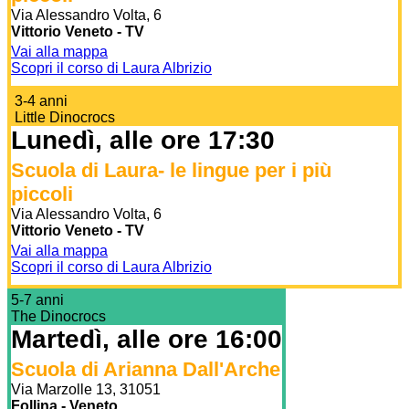
Via Alessandro Volta, 6
Vittorio Veneto - TV
Vai alla mappa
Scopri il corso di Laura Albrizio
3-4 anni
Little Dinocrocs
Lunedì, alle ore 17:30
Scuola di Laura- le lingue per i più
piccoli
Via Alessandro Volta, 6
Vittorio Veneto - TV
Vai alla mappa
Scopri il corso di Laura Albrizio
5-7 anni
The Dinocrocs
Martedì, alle ore 16:00
Scuola di Arianna Dall'Arche
Via Marzolle 13, 31051
Follina - Veneto