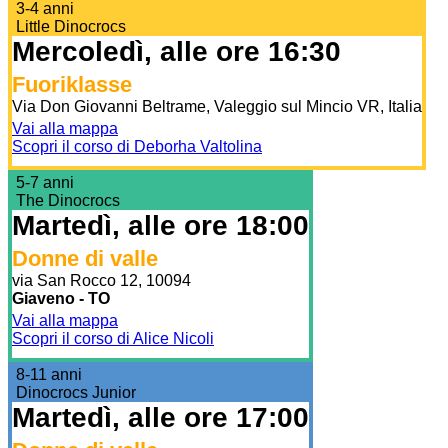
3-4 anni
Little Dinocrocs
Mercoledì, alle ore 16:30
Fuoriklasse
Via Don Giovanni Beltrame, Valeggio sul Mincio VR, Italia
Vai alla mappa
Scopri il corso di Deborha Valtolina
5-7 anni
The Dinocrocs
Martedì, alle ore 18:00
Donne di valle
via San Rocco 12, 10094
Giaveno - TO
Vai alla mappa
Scopri il corso di Alice Nicoli
8-11 anni
Dinocrocs Junior
Martedì, alle ore 17:00