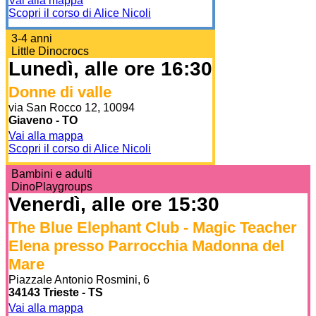
Vai alla mappa
Scopri il corso di Alice Nicoli
3-4 anni
Little Dinocrocs
Lunedì, alle ore 16:30
Donne di valle
via San Rocco 12, 10094
Giaveno - TO
Vai alla mappa
Scopri il corso di Alice Nicoli
Bambini e adulti
DinoPlaygroups
Venerdì, alle ore 15:30
The Blue Elephant Club - Magic Teacher
Elena presso Parrocchia Madonna del
Mare
Piazzale Antonio Rosmini, 6
34143 Trieste - TS
Vai alla mappa