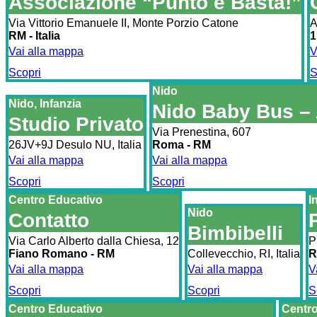
Associazione “Punto e Basta!”
Via Vittorio Emanuele II, Monte Porzio Catone
A
RM - Italia
1
Vai alla mappa
V
Scopri
S
Nido
Nido, Infanzia
Nido Baby Bus –
Studio Privato
Via Prenestina, 607
26JV+9J Desulo NU, Italia
Roma - RM
Vai alla mappa
Vai alla mappa
Scopri
Scopri
Centro Educativo
I
Nido
Contatto
Bimbibelli
Via Carlo Alberto dalla Chiesa, 12
P
Fiano Romano - RM
Collevecchio, RI, Italia
R
Vai alla mappa
Vai alla mappa
V
Scopri
Scopri
S
Centro Educativo
Centro