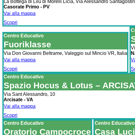
La Bottega di Lilù di Morelli Licia, Via Alessandro Santagosti
Casorate Primo - PV
Vai alla mappa
Scopri
C
Centro Educativo
S
Fuoriklasse
V
Via Don Giovanni Beltrame, Valeggio sul Mincio VR, Italia
NA
Vai alla mappa
V
Scopri
S
Centro Educativo
Spazio Hocus & Lotus – ARCIS
Via Sant Alessandro, 10
Arcisate - VA
Vai alla mappa
Scopri
Centro Educativo
Centro Educativo
Oratorio Campocroce
Casa Luci