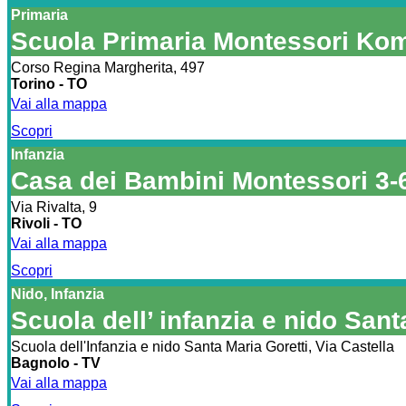
Primaria
Scuola Primaria Montessori Ko
Corso Regina Margherita, 497
Torino - TO
Vai alla mappa
Scopri
Infanzia
Casa dei Bambini Montessori 3-
Via Rivalta, 9
Rivoli - TO
Vai alla mappa
Scopri
Nido, Infanzia
Scuola dell’ infanzia e nido Sant
Scuola dell'Infanzia e nido Santa Maria Goretti, Via Castella
Bagnolo - TV
Vai alla mappa