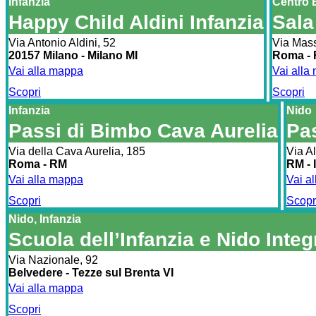
Infanzia
Centro 
Happy Child Aldini Infanzia
Sala
Via Antonio Aldini, 52
Via Mass
20157 Milano - Milano MI
Roma -
Vai alla mappa
Vai alla
Scopri
Scopri
Infanzia
Nido
Passi di Bimbo Cava Aurelia
Pas
Via della Cava Aurelia, 185
Via A
Roma - RM
RM - I
Vai alla mappa
Vai a
Scopri
Scopr
Nido, Infanzia
Scuola dell’Infanzia e Nido Inte
Via Nazionale, 92
Belvedere - Tezze sul Brenta VI
Vai alla mappa
Scopri