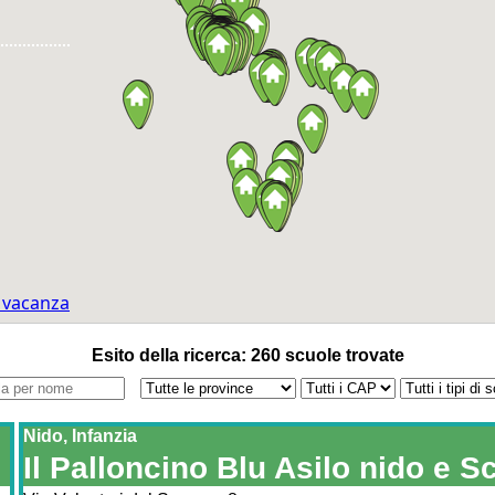
n vacanza
Esito della ricerca: 260 scuole trovate
Nido, Infanzia
Il Palloncino Blu Asilo nido e Sc