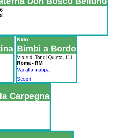
aterna Don Bosco Belluno
 6
BL
Nido
ina
Bimbi a Bordo
Viale di Tor di Quinto, 111
Roma - RM
Vai alla mappa
Scopri
lla Carpegna