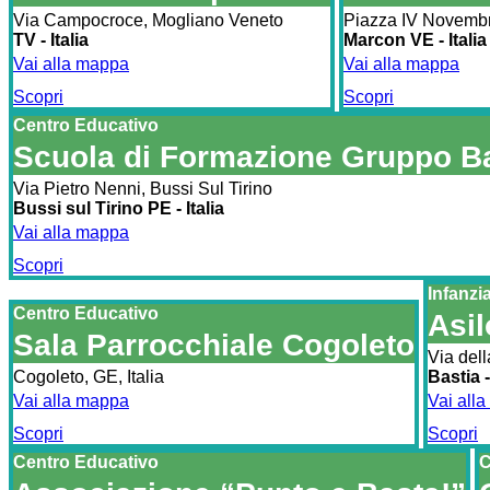
Via Campocroce, Mogliano Veneto
Piazza IV Novemb
TV - Italia
Marcon VE - Italia
Vai alla mappa
Vai alla mappa
Scopri
Scopri
Centro Educativo
Scuola di Formazione Gruppo Ba
Via Pietro Nenni, Bussi Sul Tirino
Bussi sul Tirino PE - Italia
Vai alla mappa
Scopri
Infanzi
Centro Educativo
Asil
Sala Parrocchiale Cogoleto
Via dell
Cogoleto, GE, Italia
Bastia -
Vai alla mappa
Vai all
Scopri
Scopri
Centro Educativo
C