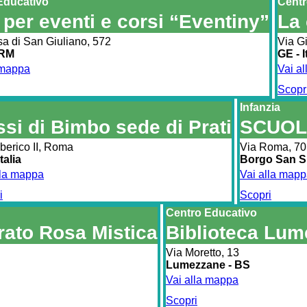
Educativo
Centr
 per eventi e corsi “Eventiny”
La
a di San Giuliano, 572
Via G
 RM
GE - I
 mappa
Vai a
Scopr
Infanzia
si di Bimbo sede di Prati
SCUOL
lberico II, Roma
Via Roma, 70
talia
Borgo San Sir
lla mappa
Vai alla map
i
Scopri
Centro Educativo
grato Rosa Mistica
Biblioteca Lum
Via Moretto, 13
Lumezzane - BS
Vai alla mappa
Scopri