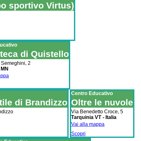
o sportivo Virtus)
ucativo
teca di Quistello
 Semeghini, 2
- MN
appa
Centro Educativo
tile di Brandizzo
Oltre le nuvole
andizzo
Via Benedetto Croce, 5
Tarquinia VT - Italia
Vai alla mappa
Scopri