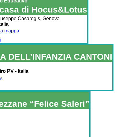
o Educativo
 casa di Hocus&Lotus
iuseppe Casaregis, Genova
talia
lla mappa
i
A DELL’INFANZIA CANTONI
o PV - Italia
pa
ezzane “Felice Saleri”