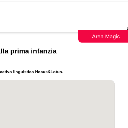
Area Magic
lla prima infanzia
ducativo linguistico Hocus&Lotus.