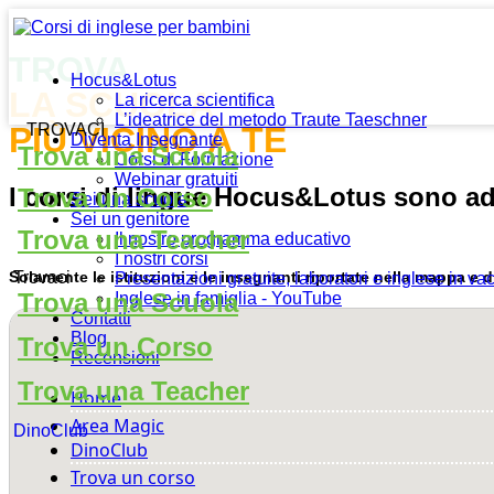
TROVA
Hocus&Lotus
LA SCUOLA
La ricerca scientifica
L’ideatrice del metodo Traute Taeschner
TROVACI
PIÙ VICINO A TE
Diventa Insegnante
Trova una Scuola
Corsi di Formazione
Webinar gratuiti
I corsi di lingue Hocus&Lotus sono adat
Trova un Corso
Sei una scuola
Sei un genitore
Trova una Teacher
Il nostro programma educativo
I nostri corsi
Solamente le istituzioni e le insegnanti riportate nella mappa e
Trovaci
Presentazioni gratuite, laboratori e inglese in v
Trova una Scuola
Inglese in famiglia - YouTube
Contatti
Blog
Trova un Corso
Recensioni
Trova una Teacher
Home
Area Magic
DinoClub
DinoClub
Trova un corso