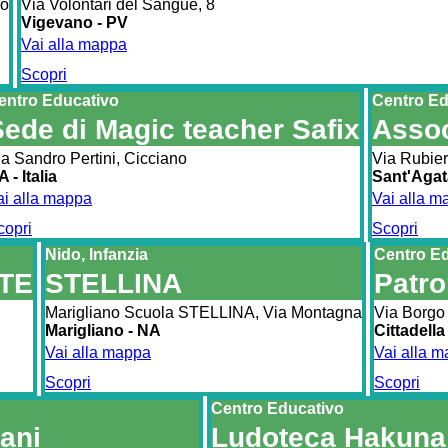
no
Via Volontari del Sangue, 8
Vigevano - PV
Vai alla mappa
Scopri
entro Educativo
Centro Ed
ede di Magic teacher Safix
Assoc
ia Sandro Pertini, Cicciano
Via Rubier
 - Italia
Sant'Agat
ai alla mappa
Vai alla m
copri
Scopri
Nido, Infanzia
Centro E
ATE
STELLINA
Patro
Marigliano Scuola STELLINA, Via Montagna
Via Borgo 
Marigliano - NA
Cittadella
Vai alla mappa
Vai alla 
Scopri
Scopri
Centro Educativo
ani
Ludoteca Hakuna