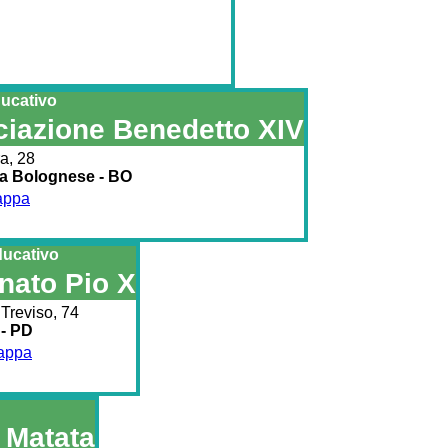
ucativo
iazione Benedetto XIV
a, 28
a Bolognese - BO
appa
ducativo
nato Pio X
Treviso, 74
 - PD
mappa
 Matata