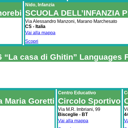
Nido, Infanzia
morebi
SCUOLA DELL’INFANZIA P
Via Alessandro Manzoni, Marano Marchesato
CS - Italia
Vai alla mappa
Scopri
6 “La casa di Ghitin” Languages 
Centro Educativo
C
a Maria Goretti
Circolo Sportivo
Via M.R. Imbriani, 99
Vi
Bisceglie - BT
4
Vai alla mappa
V