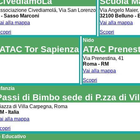
CiVediamoLà
Scuola M
ssociazione Civediamolá, Via San Lorenzo
Via Angelo Maier,
 - Sasso Marconi
32100 Belluno - 
ai alla mappa
Vai alla mappa
copri
Scopri
Nido
 ATAC Tor Sapienza
ATAC Prenest
Via Prenestina, 41
Roma - RM
Vai alla mappa
Scopri
nfanzia
Passi di Bimbo sede di P.zza di Vi
iazza di Villa Carpegna, Roma
M - Italia
ai alla mappa
copri
 Educativo