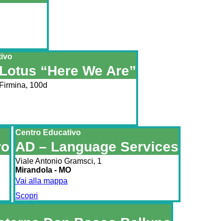
tivo
otus “Here We Are”
 Firmina, 100d
Centro Educativo
ro
AD – Language Services
Viale Antonio Gramsci, 1
Mirandola - MO
Vai alla mappa
Scopri