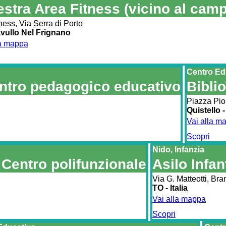
estra Area Fitness (vicino al camp
ness, Via Serra di Porto
avullo Nel Frignano
la mappa
Centro Ed
tro pedagogico educativo
Biblio
Piazza Pio
Quistello 
Vai alla m
Scopri
Nido, Infanzia
 Centro polifunzionale
Asilo Infan
Via G. Matteotti, Br
TO - Italia
Vai alla mappa
Scopri