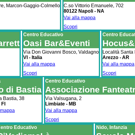
re, Marcon-Gaggio-Colmello
C.so Vittorio Emanuele, 702
80122 Napoli - NA
Vai alla mappa
Scopri
Centro Educativo
Centro Educa
rrett
Oasi Bar&Eventi
Hocus&L
Via Don Giovanni Bosco, Valdagno
Località Santa
VI - Italia
Arezzo - AR
Vai alla mappa
Vai alla mappa
Scopri
Scopri
a
Centro Educativo
o di Bastia
Associazione Fanteat
a Bastia, 38
Via Valsugana, 2
 FI
Limbiate - MB
a mappa
Vai alla mappa
Scopri
entro Educativo
Nido, Infanzia