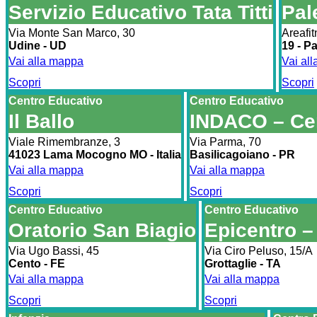
Servizio Educativo Tata Titti
Pal
Via Monte San Marco, 30
Areafit
Udine - UD
19 - P
Vai alla mappa
Vai al
Scopri
Scopri
Centro Educativo
Centro Educativo
Il Ballo
INDACO – Cen
Viale Rimembranze, 3
Via Parma, 70
41023 Lama Mocogno MO - Italia
Basilicagoiano - PR
Vai alla mappa
Vai alla mappa
Scopri
Scopri
Centro Educativo
Centro Educativo
Oratorio San Biagio
Epicentro –
Via Ugo Bassi, 45
Via Ciro Peluso, 15/A
Cento - FE
Grottaglie - TA
Vai alla mappa
Vai alla mappa
Scopri
Scopri